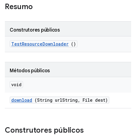
Resumo
Construtores públicos
Test
Resource
Downloader
()
Métodos públicos
void
download
(String url
String
,
File dest)
Construtores públicos