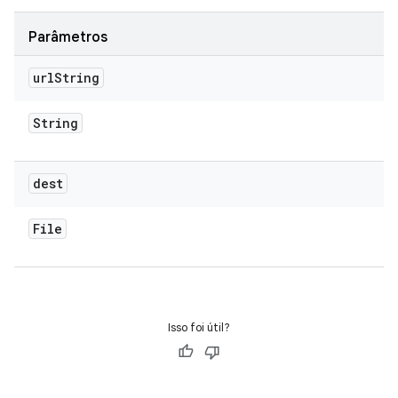
Parâmetros
url
String
String
dest
File
Isso foi útil?