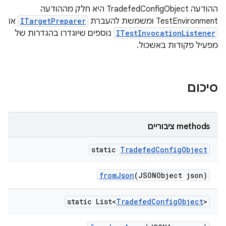
ההודעה TradefedConfigObject היא חלק מההודעה
TestEnvironment ומשמשת להעברת
ITargetPreparer
או
ITestInvocationListener
נוספים שיוגדרו בהגדרות של
מפעיל פקודות באשכול.
סיכום
‫methods ציבוריים
static
Tradefed
Config
Object
from
Json
(JSONObject json)
static List<
Tradefed
Config
Object
>