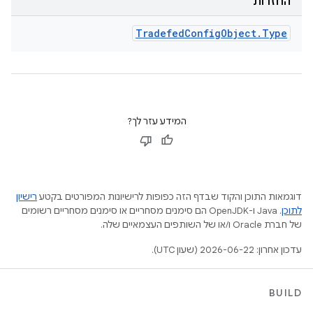
החזרות
Tradefed
Config
Object
.
Type
המידע עזר לך?
דוגמאות התוכן והקוד שבדף הזה כפופות לרישיונות המפורטים בקטע
רישיון
לתוכן
.‏ Java ו-OpenJDK הם סימנים מסחריים או סימנים מסחריים רשומים
של חברת Oracle ו/או של השותפים העצמאיים שלה.
עדכון אחרון: 2026-06-22 (שעון UTC).
BUILD