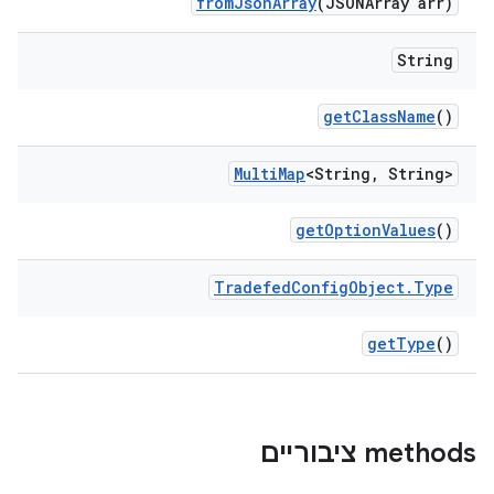
from
Json
Array
(JSONArray arr)
String
get
Class
Name
()
Multi
Map
<String
,
String>
get
Option
Values
()
Tradefed
Config
Object
.
Type
get
Type
()
‫methods ציבוריים