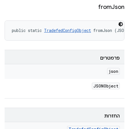
from
Json
public static 
TradefedConfigObject
 fromJson (JSON
פרמטרים
json
JSONObject
החזרות