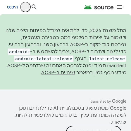
היכנס
החל משנת 2026, כדי להתאים למודל הפיתוח היציב שלנו
ולשמור על יציבות הפלטפורמה בסביבה העסקית,
נפרסם קוד מקור ב-AOSP ברבעון השני וברבעון הרביעי.
כדי ליצור ולתרום ל-AOSP, צריך להשתמש ב-
android-
latest-release
. הענף
android-latest-release
manifest תמיד יפנה לגרסה האחרונה שנדחפה ל-AOSP.
מידע נוסף זמין במאמר
שינויים ב-AOSP
.
‫Google משתמשת בטכנולוגיית AI כדי לתרגם תוכן
לשפה המועדפת עליך. בתרגומים כאלו עשויות להיות
שגיאות.