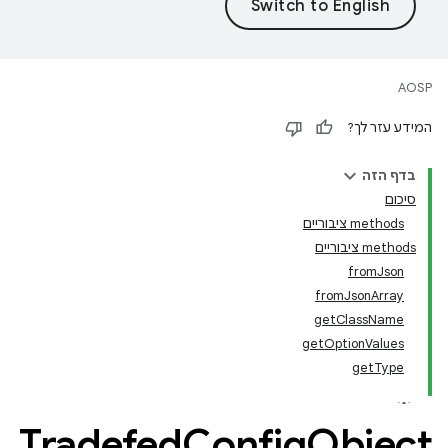
AOSP
המידע עזר לך?
בדף הזה
סיכום
‫methods ציבוריים
‫methods ציבוריים
fromJson
fromJsonArray
getClassName
getOptionValues
getType
Tradefed
Config
Object