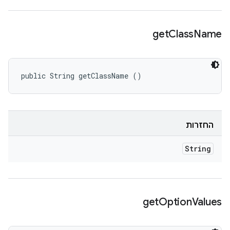
get
Class
Name
public String getClassName ()
החזרות
String
get
Option
Values