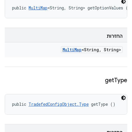
public 
MultiMap
<String, String> getOptionValues ()
החזרות
Multi
Map
<String
,
String>
get
Type
public 
TradefedConfigObject.Type
 getType ()