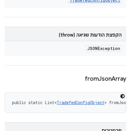
Tradefed
Config
Object
הקפצת הודעות שגיאה (throw)
JSONException
from
Json
Array
public static List<
TradefedConfigObject
> fromJsonA
פרמטרים