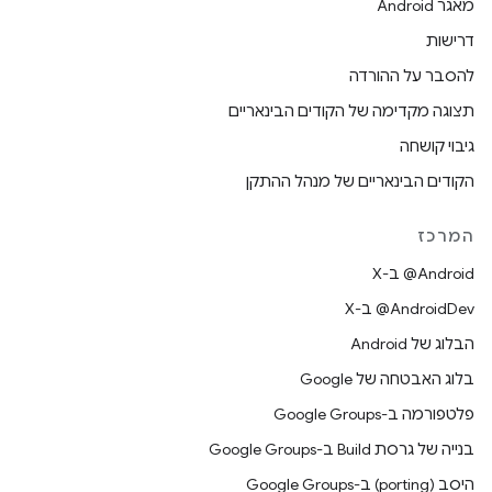
מאגר Android
דרישות
להסבר על ההורדה
תצוגה מקדימה של הקודים הבינאריים
גיבוי קושחה
הקודים הבינאריים של מנהל ההתקן
המרכז
‫‎@Android ב-X
‫‎@AndroidDev ב-X
הבלוג של Android
בלוג האבטחה של Google
פלטפורמה ב-Google Groups
בנייה של גרסת Build ב-Google Groups
היסב (porting) ב-Google Groups