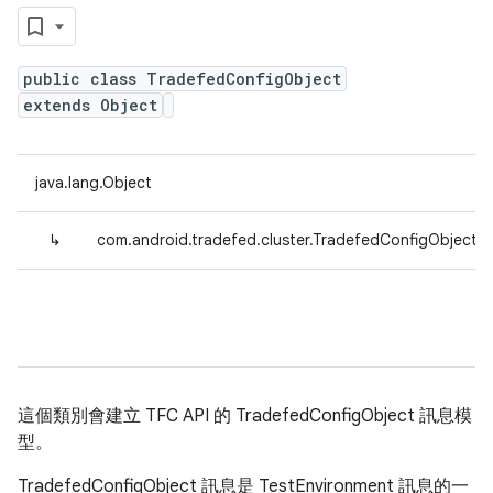
public class TradefedConfigObject
extends Object
java.lang.Object
↳
com.android.tradefed.cluster.TradefedConfigObject
這個類別會建立 TFC API 的 TradefedConfigObject 訊息模
型。
TradefedConfigObject 訊息是 TestEnvironment 訊息的一