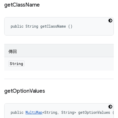
get
Class
Name
public String getClassName ()
傳回
String
get
Option
Values
public 
MultiMap
<String, String> getOptionValues ()