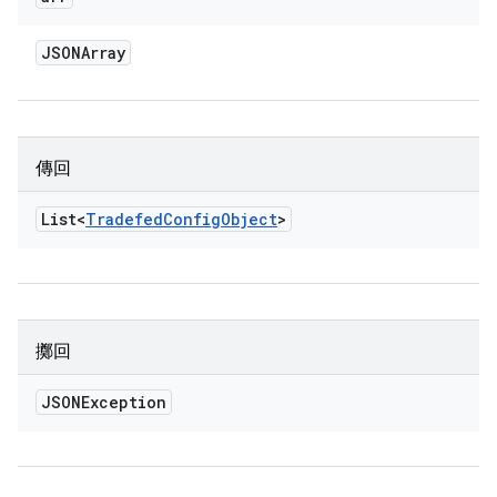
JSONArray
傳回
List<
Tradefed
Config
Object
>
擲回
JSONException