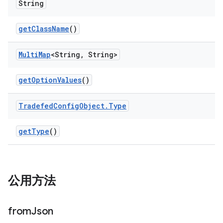
String
get
Class
Name
()
Multi
Map
<String
,
String>
get
Option
Values
()
Tradefed
Config
Object
.
Type
get
Type
()
公用方法
from
Json