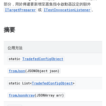
部分，用於傳遞要新增至叢集指令啟動器設定的額外
ITargetPreparer
或
ITestInvocationListener
。
摘要
公用方法
static
Tradefed
Config
Object
from
Json
(JSONObject json)
static List<
Tradefed
Config
Object
>
from
Json
Array
(JSONArray arr)