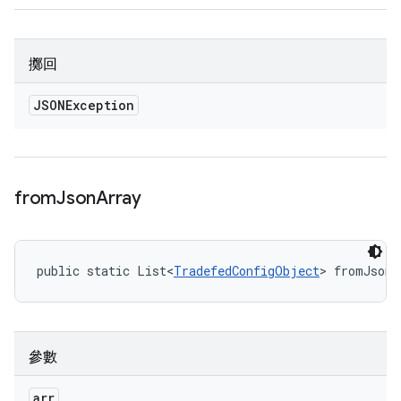
擲回
JSONException
from
Json
Array
public static List<
TradefedConfigObject
> fromJsonA
參數
arr