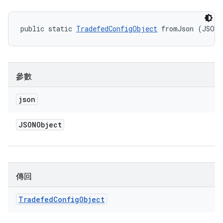
public static 
TradefedConfigObject
 fromJson (JSON
參數
json
JSONObject
傳回
Tradefed
Config
Object