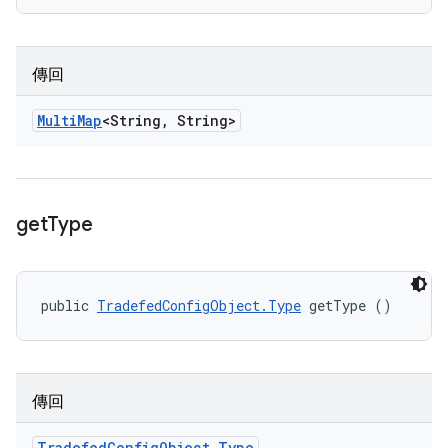
傳回
Multi
Map
<String
,
String>
get
Type
public 
TradefedConfigObject.Type
 getType ()
傳回
Tradefed
Config
Object
.
Type