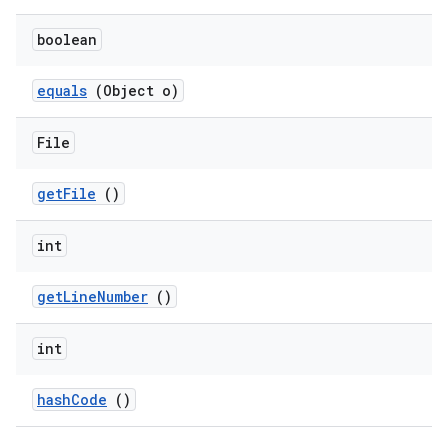
boolean
equals
(Object o)
File
get
File
()
int
get
Line
Number
()
int
hash
Code
()