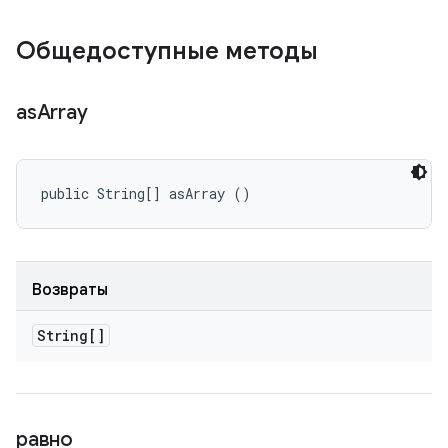
Общедоступные методы
as
Array
public String[] asArray ()
Возвраты
String[]
равно