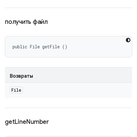
получить файл
public File getFile ()
Возвраты
File
get
Line
Number