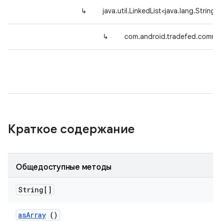
↳
java.util.LinkedList<java.lang.String>
↳
com.android.tradefed.comm
Краткое содержание
Общедоступные методы
String[]
as
Array
()