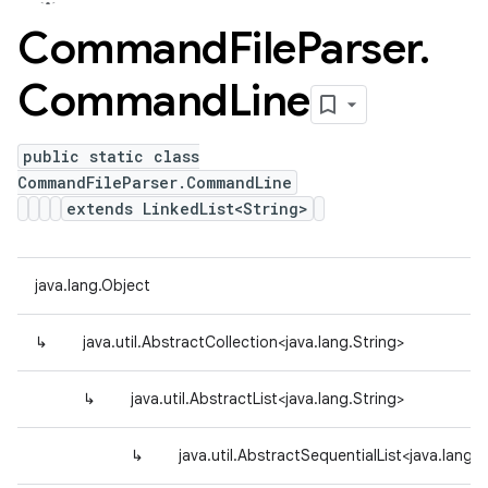
Command
File
Parser
.
Command
Line
public static class
CommandFileParser.CommandLine
extends LinkedList<String>
java.lang.Object
↳
java.util.AbstractCollection<java.lang.String>
↳
java.util.AbstractList<java.lang.String>
↳
java.util.AbstractSequentialList<java.lang.S