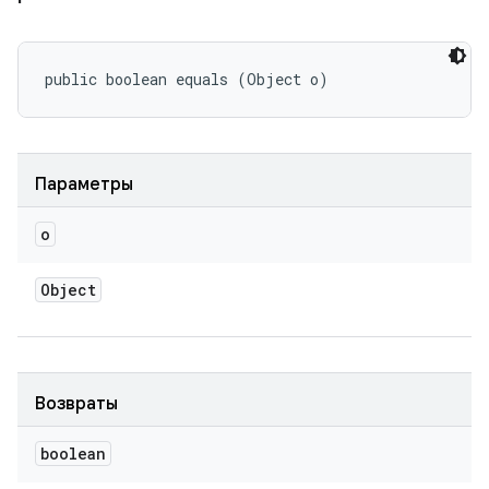
public boolean equals (Object o)
Параметры
o
Object
Возвраты
boolean