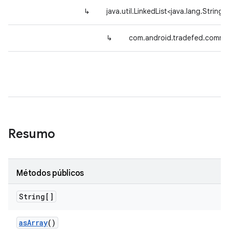
↳
java.util.LinkedList<java.lang.String>
↳
com.android.tradefed.comm
Resumo
Métodos públicos
String[]
as
Array
()