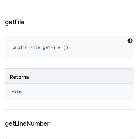
get
File
public File getFile ()
Retorna
File
get
Line
Number