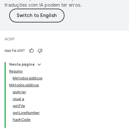
traduções com IA podem ter erros.
AOSP
Isso foi útil?
Nesta página
Resumo
Métodos públicos
Métodos públicos
asArray
igual a
getFile
getLineNumber
hashCode