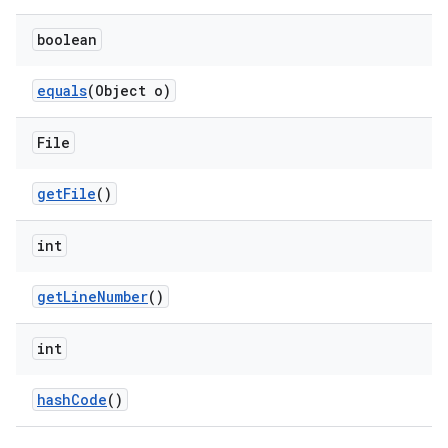
boolean
equals
(Object o)
File
get
File
()
int
get
Line
Number
()
int
hash
Code
()