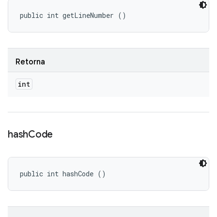
public int getLineNumber ()
Retorna
int
hash
Code
public int hashCode ()