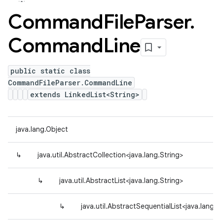
Command
File
Parser
.
Command
Line
public static class
CommandFileParser.CommandLine
extends LinkedList<String>
java.lang.Object
↳
java.util.AbstractCollection<java.lang.String>
↳
java.util.AbstractList<java.lang.String>
↳
java.util.AbstractSequentialList<java.lang.S