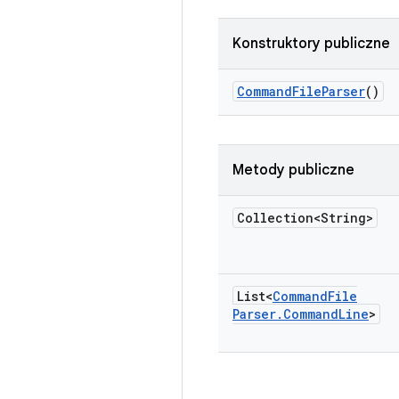
Konstruktory publiczne
Command
File
Parser
()
Metody publiczne
Collection<String>
List<
Command
File
Parser
.
Command
Line
>