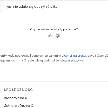
jeśli nie udało się odczytać pliku.
Czy te wskazówki były pomocne?
menty kodu podlegają licencjom opisanym w
Licencji na treści
. Java i OpenJ
ącymi do firmy Oracle lub jej podmiotów stowarzyszonych.
.
SPOŁECZNOŚĆ
@Android na X
@AndroidDev na X