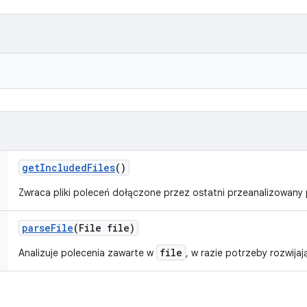
get
Included
Files
()
Zwraca pliki poleceń dołączone przez ostatni przeanalizowany p
parse
File
(File file)
file
Analizuje polecenia zawarte w
, w razie potrzeby rozwijaj