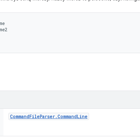
e

e2

Command
File
Parser
.
Command
Line