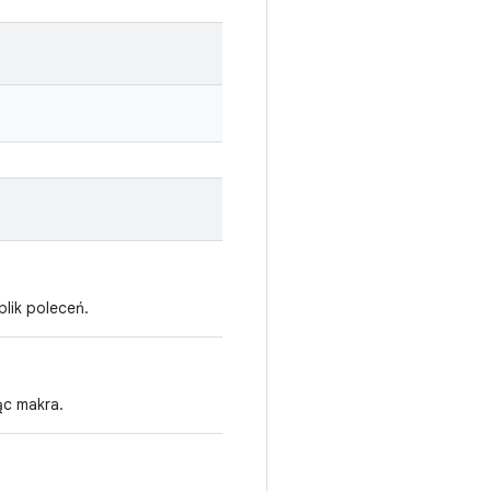
lik poleceń.
ąc makra.