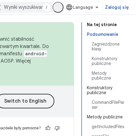
/
Zaloguj się
Na tej stronie
Podsumowanie
wnić stabilność
Zagnieżdżone
zwartym kwartale. Do
klasy
 manifestu
android-
Konstruktory
 AOSP. Więcej
publiczne
Metody
publiczne
Konstruktory
publiczne
CommandFilePar
ser
Metody publiczne
getIncludedFiles
kazówki były pomocne?