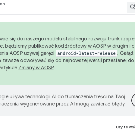
rch
wać się do naszego modelu stabilnego rozwoju trunk i zape
e, będziemy publikować kod źródłowy w AOSP w drugim i c
enia AOSP używaj gałęzi
android-latest-release
. Gałąź
 zawsze odwoływać się do najnowszej wersji przesłanej do
 artykule
Zmiany w AOSP
.
gle używa technologii AI do tłumaczenia treści na Twój
umaczenia wygenerowane przez AI mogą zawierać błędy.
Czy te ws