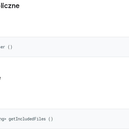
liczne
ser ()
e
ng> getIncludedFiles ()