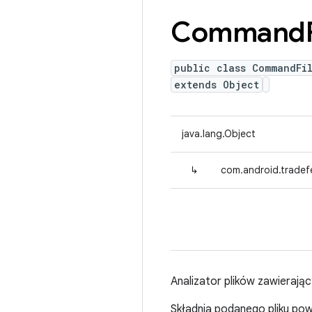
Command
public class CommandFi
extends Object
java.lang.Object
↳
com.android.trade
Analizator plików zawierają
Składnia podanego pliku powi