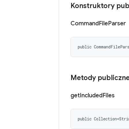
Konstruktory pub
Command
File
Parser
public CommandFilePar
Metody publiczn
get
Included
Files
public Collection<Stri