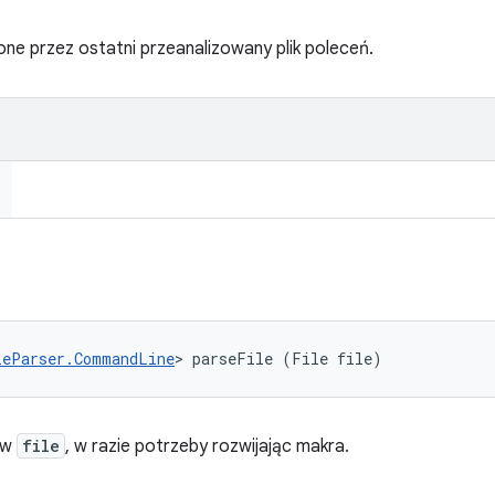
one przez ostatni przeanalizowany plik poleceń.
leParser.CommandLine
> parseFile (File file)
 w
file
, w razie potrzeby rozwijając makra.