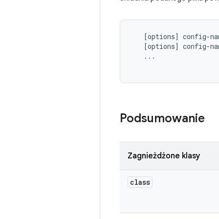
   [options] config-nam
   [options] config-nam
   ...

Podsumowanie
Zagnieżdżone klasy
class