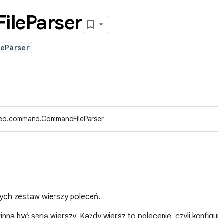
File
Parser
leParser
fed.command.CommandFileParser
cych zestaw wierszy poleceń.
nna być serią wierszy. Każdy wiersz to polecenie, czyli konfigu