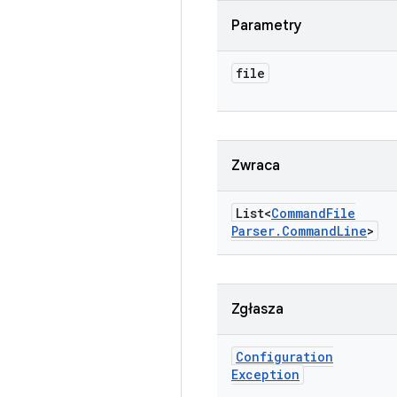
Parametry
file
Zwraca
List<
Command
File
Parser
.
Command
Line
>
Zgłasza
Configuration
Exception