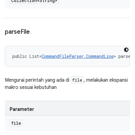
Collection<String>
parse
File
public List<
CommandFileParser.CommandLine
> parseF
Mengurai perintah yang ada di
file
, melakukan ekspansi
makro sesuai kebutuhan
Parameter
file