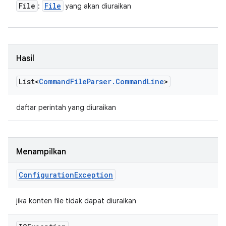
File
File
:
yang akan diuraikan
Hasil
List<
Command
File
Parser
.
Command
Line
>
daftar perintah yang diuraikan
Menampilkan
Configuration
Exception
jika konten file tidak dapat diuraikan