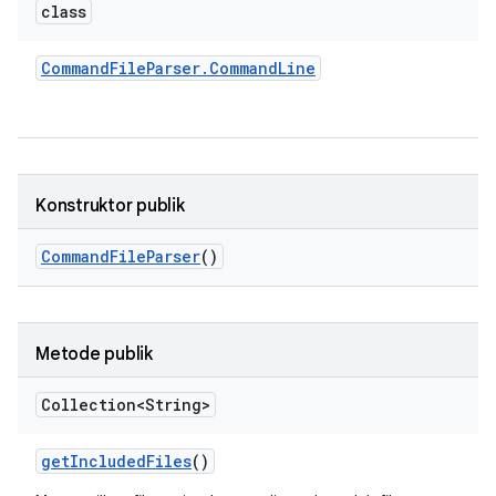
class
Command
File
Parser
.
Command
Line
Konstruktor publik
Command
File
Parser
()
Metode publik
Collection<String>
get
Included
Files
()