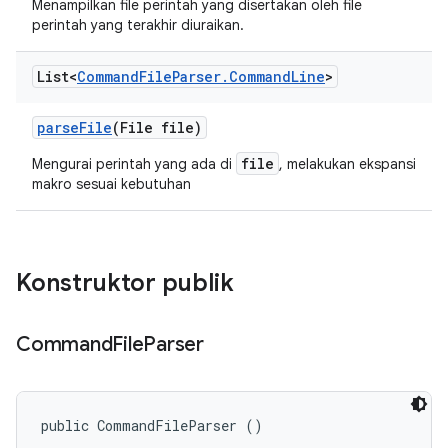
Menampilkan file perintah yang disertakan oleh file
perintah yang terakhir diuraikan.
List<
Command
File
Parser
.
Command
Line
>
parse
File
(File file)
file
Mengurai perintah yang ada di
, melakukan ekspansi
makro sesuai kebutuhan
Konstruktor publik
Command
File
Parser
public CommandFileParser ()