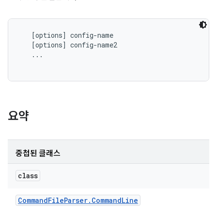
   [options] config-name

   [options] config-name2

   ...

요약
중첩된 클래스
class
Command
File
Parser
.
Command
Line