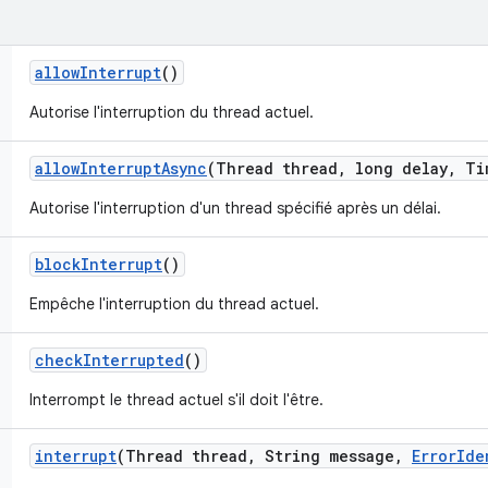
allow
Interrupt
()
Autorise l'interruption du thread actuel.
allow
Interrupt
Async
(Thread thread
,
long delay
,
Ti
Autorise l'interruption d'un thread spécifié après un délai.
block
Interrupt
()
Empêche l'interruption du thread actuel.
check
Interrupted
()
Interrompt le thread actuel s'il doit l'être.
interrupt
(Thread thread
,
String message
,
Error
Ide