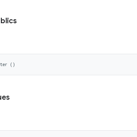
blics
pter ()
ues