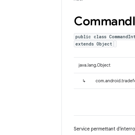
Command
public class CommandIn
extends Object
java.lang.Object
↳
com.android.trade
Service permettant d'inter