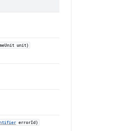
me
Unit unit)
ntifier
error
Id)