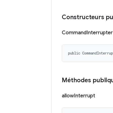
Constructeurs pu
Command
Interrupter
public CommandInterru
Méthodes publiq
allow
Interrupt