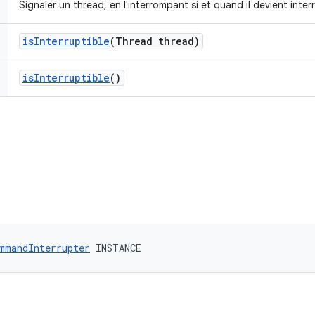
Signaler un thread, en l'interrompant si et quand il devient interr
is
Interruptible
(Thread thread)
is
Interruptible
()
mmandInterrupter
 INSTANCE