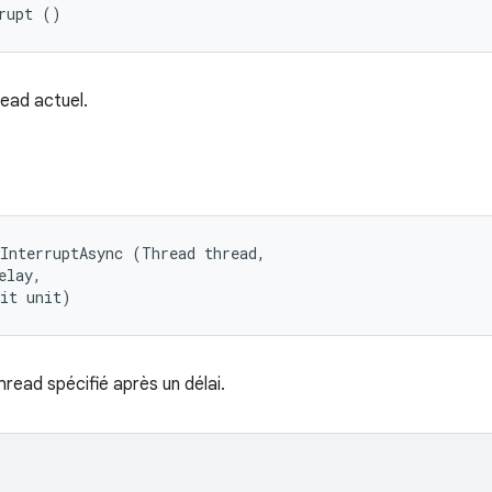
rupt ()
read actuel.
InterruptAsync (Thread thread, 

lay, 

nit unit)
thread spécifié après un délai.