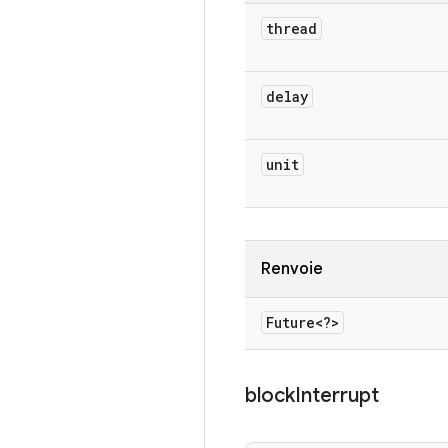
thread
delay
unit
Renvoie
Future<?>
block
Interrupt