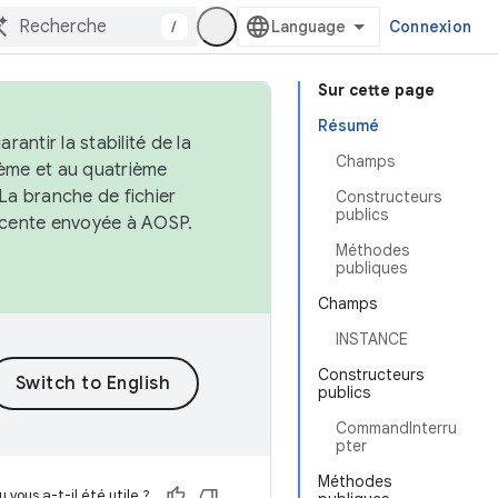
/
Connexion
Sur cette page
Résumé
antir la stabilité de la
Champs
ème et au quatrième
 La branche de fichier
Constructeurs
publics
récente envoyée à AOSP.
Méthodes
publiques
Champs
INSTANCE
Constructeurs
publics
CommandInterru
pter
Méthodes
 vous a-t-il été utile ?