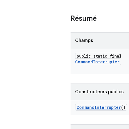
Résumé
Champs
public static final
Command
Interrupter
Constructeurs publics
Command
Interrupter
()