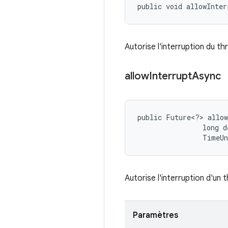
public void allowInter
Autorise l'interruption du th
allow
Interrupt
Async
public Future<?> allow
                long de
                TimeU
Autorise l'interruption d'un 
Paramètres