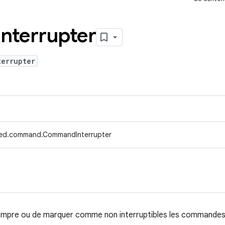
Interrupter
terrupter
fed.command.CommandInterrupter
rompre ou de marquer comme non interruptibles les commandes