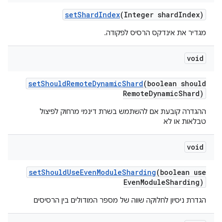
set
Shard
Index
(Integer shard
Index)
מגדיר את אינדקס הרסיס לפקודה.
void
set
Should
Remote
Dynamic
Shard
(boolean should
Remote
Dynamic
Shard)
ההגדרה קובעת אם להשתמש בשרת דינמי מרחוק לפיצול
טבלאות או לא
void
set
Should
Use
Even
Module
Sharding
(boolean use
Even
Module
Sharding)
הגדרת ניסיון לחלוקה שווה של מספר המודולים בין הרסיסים