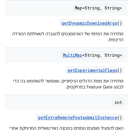
Map<String
,
String>
get
Dynamic
Download
Args
()
מחזירה את המיפוי של הארגומנטים להעברה לשאילתת ההורדה
הדינמית.
Multi
Map
<String
,
String>
get
Experimental
Flags
()
מחזירה את מפת הדגלים הניסיוניים, שאפשר להשתמש בה כדי
לבצע Feature Gate בפרויקטים.
int
get
Extra
Remote
Postsubmit
Instance
()
האם להפעיל מופעים נוספים במכונה הווירטואלית המרוחקת אחרי