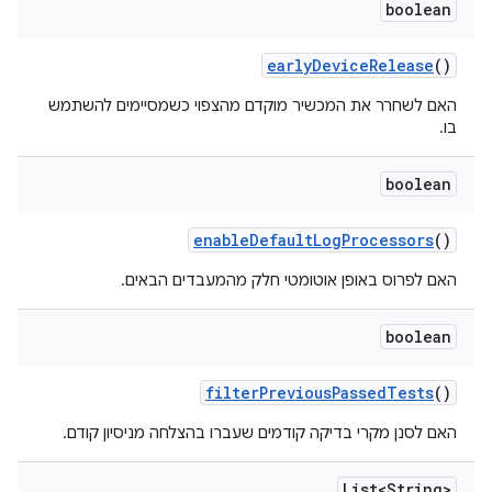
boolean
early
Device
Release
()
האם לשחרר את המכשיר מוקדם מהצפוי כשמסיימים להשתמש
בו.
boolean
enable
Default
Log
Processors
()
האם לפרוס באופן אוטומטי חלק מהמעבדים הבאים.
boolean
filter
Previous
Passed
Tests
()
האם לסנן מקרי בדיקה קודמים שעברו בהצלחה מניסיון קודם.
List<String>