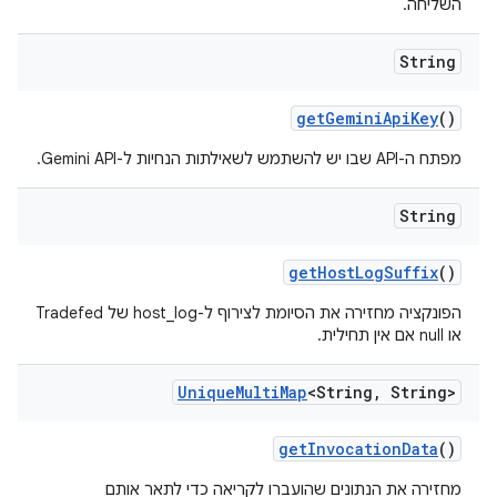
השליחה.
String
get
Gemini
Api
Key
()
מפתח ה-API שבו יש להשתמש לשאילתות הנחיות ל-Gemini API.
String
get
Host
Log
Suffix
()
הפונקציה מחזירה את הסיומת לצירוף ל-host_log של Tradefed
או null אם אין תחילית.
Unique
Multi
Map
<String
,
String>
get
Invocation
Data
()
מחזירה את הנתונים שהועברו לקריאה כדי לתאר אותם