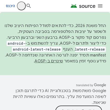
היכנס
החל משנת 2026, כדי להתאים למודל הפיתוח היציב שלנו
ולשמור על יציבות הפלטפורמה בסביבה העסקית,
נפרסם קוד מקור ב-AOSP ברבעון השני וברבעון הרביעי.
כדי ליצור ולתרום ל-AOSP, צריך להשתמש ב-
android-
latest-release
. הענף
android-latest-release
manifest תמיד יפנה לגרסה האחרונה שנדחפה ל-AOSP.
מידע נוסף זמין במאמר
שינויים ב-AOSP
.
‫Google משתמשת בטכנולוגיית AI כדי לתרגם תוכן
לשפה המועדפת עליך. בתרגומים כאלו עשויות להיות
שגיאות.