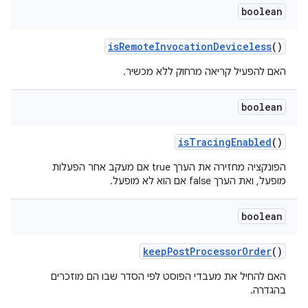
boolean
is
Remote
Invocation
Deviceless
()
האם להפעיל קריאה מרחוק ללא מכשיר.
boolean
is
Tracing
Enabled
()
הפונקציה מחזירה את הערך true אם מעקב אחר הפעלות
מופעל, ואת הערך false אם הוא לא מופעל.
boolean
keep
Post
Processor
Order
()
האם להחיל את מעבדי הפוסט לפי הסדר שבו הם מוזכרים
בהגדרה.