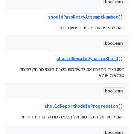
boolean
should
Pass
Retry
Attempt
Number
()
האם להעביר את מספר הניסיון החוזר.
boolean
should
Remote
Dynamic
Shard
()
הפונקציה מחזירה אם להשתמש בשרת דינמי מרוחק לפיצול
טבלאות או לא
boolean
should
Report
Module
Progression
()
האם לדווח על התקדמות של הפעלה מרחוק ברמת המודול.
boolean