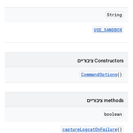
String
USE
_
SANDBOX
‫Constructors ציבוריים
Command
Options
()
‫methods ציבוריים
boolean
capture
Logcat
On
Failure
()