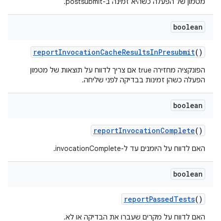
מטמון של הפעלה כשהיא זמינה ב-postsubmit.
boolean
report
Invocation
Cache
Results
In
Presubmit
()
הפונקציה מחזירה true אם צריך לדווח על תוצאות של מטמון
הפעלה כשהן זמינות בבדיקה לפני שליחה.
boolean
report
Invocation
Complete
()
האם לדווח על היומנים עד ל-invocationComplete.
boolean
report
Passed
Tests
()
האם לדווח על מקרים שעברו את הבדיקה או לא.