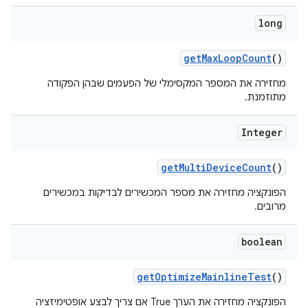
long
get
Max
Loop
Count
()
מחזירה את המספר המקסימלי של הפעמים שבהן הפקודה
מתוזמנת.
Integer
get
Multi
Device
Count
()
הפונקציה מחזירה את מספר המכשירים לבדיקות במכשירים
מרובים.
boolean
get
Optimize
Mainline
Test
()
הפונקציה מחזירה את הערך True אם צריך לבצע אופטימיזציה