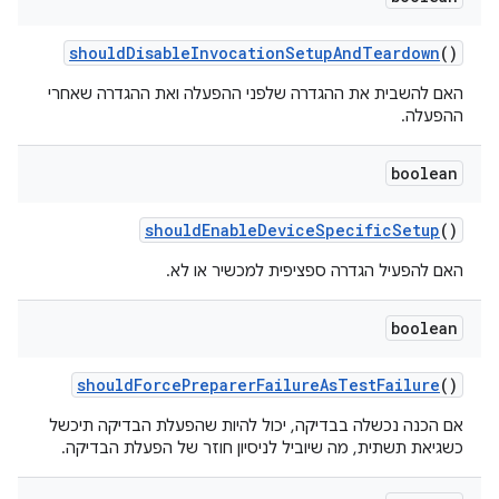
should
Disable
Invocation
Setup
And
Teardown
()
האם להשבית את ההגדרה שלפני ההפעלה ואת ההגדרה שאחרי
ההפעלה.
boolean
should
Enable
Device
Specific
Setup
()
האם להפעיל הגדרה ספציפית למכשיר או לא.
boolean
should
Force
Preparer
Failure
As
Test
Failure
()
אם הכנה נכשלה בבדיקה, יכול להיות שהפעלת הבדיקה תיכשל
כשגיאת תשתית, מה שיוביל לניסיון חוזר של הפעלת הבדיקה.