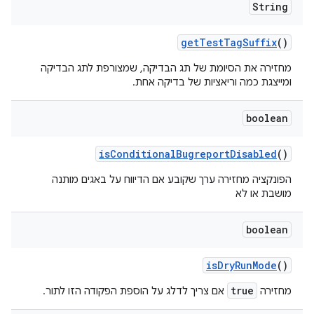
String
get
Test
Tag
Suffix
()
מחזירה את הסיומת של תג הבדיקה, שמצורפת לתג הבדיקה
ומייצגת כמה וריאציות של בדיקה אחת.
boolean
is
Conditional
Bugreport
Disabled
()
הפונקציה מחזירה ערך שקובע אם הדיווח על באגים מותנה
מושבת או לא
boolean
is
Dry
Run
Mode
()
true
מחזירה
אם צריך
לדלג
על הוספת הפקודה הזו לתור.