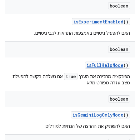
boolean
is
Experiment
Enabled
()
האם להפעיל ניסויים באמצעות התראות לגבי ניסויים.
boolean
is
Full
Help
Mode
()
true
הפונקציה מחזירה את הערך
אם נשלחה בקשה להפעלת
מצב עזרה מפורט מלא
boolean
is
Gemini
Log
Only
Mode
()
האם להשתיק את ההרצה של הנחיות למודלים.