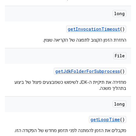
long
get
Invocation
Timeout
()
החזרת הזמן הקצוב לתפוגה של הקריאה שצוין.
File
get
Jdk
Folder
For
Subprocess
()
מחזירה את תיקיית ה-JDK לשימוש כשמבצעים פיצול של ביצוע
בתהליך משנה.
long
get
Loop
Time
()
מקבלים את הזמן להמתנה לפני תזמון מחדש של הפקודה הזו.