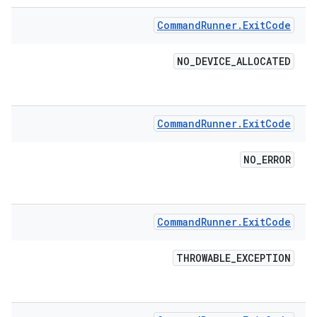
Command
Runner
.
Exit
Code
NO
_
DEVICE
_
ALLOCATED
Command
Runner
.
Exit
Code
NO
_
ERROR
Command
Runner
.
Exit
Code
THROWABLE
_
EXCEPTION