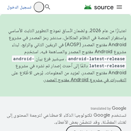
تسجيل الدخول
اعتبارًا من عام 2026، ولضمان اتّساق نموذج التطوير الثابت الأساسي
واستقرار المنصة في النظام المتكامل، سننشر رمز المصدر في مشروع
Android مفتوح المصدر (AOSP) في الربعَين الثاني والرابع. لبناء
مشروع Android مفتوح المصدر والمساهمة فيه، استخدِم
android-latest-release
. سيشير فرع بيان
android-
latest-release
دائمًا إلى أحدث إصدار تم نشره في مشروع
Android مفتوح المصدر. لمزيد من المعلومات، يُرجى الاطّلاع على
التغييرات في مشروع Android مفتوح المصدر
.
تستخدم Google تكنولوجيا الذكاء الاصطناعي لترجمة المحتوى إلى
لغتك المفضّلة، وقد تتضمّن بعض الأخطاء.