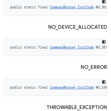
public static final 
CommandRunner.ExitCode
 NO_BUIL
NO
_
DEVICE
_
ALLOCATED
public static final 
CommandRunner.ExitCode
 NO_DEVI
NO
_
ERROR
public static final 
CommandRunner.ExitCode
 NO_ERRO
THROWABLE
_
EXCEPTION