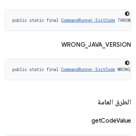
public static final 
CommandRunner.ExitCode
 THROWAB
WRONG
_
JAVA
_
VERSION
public static final 
CommandRunner.ExitCode
 WRONG_J
الطرق العامة
get
Code
Value