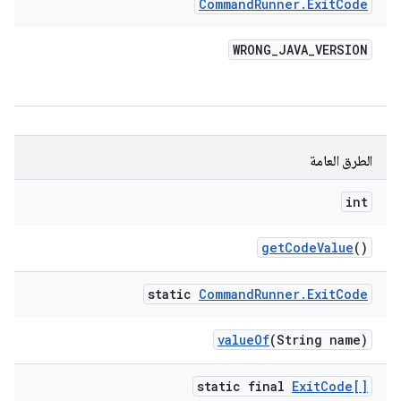
Command
Runner
.
Exit
Code
WRONG
_
JAVA
_
VERSION
الطرق العامة
int
get
Code
Value
()
static
Command
Runner
.
Exit
Code
value
Of
(String name)
static final
Exit
Code[]