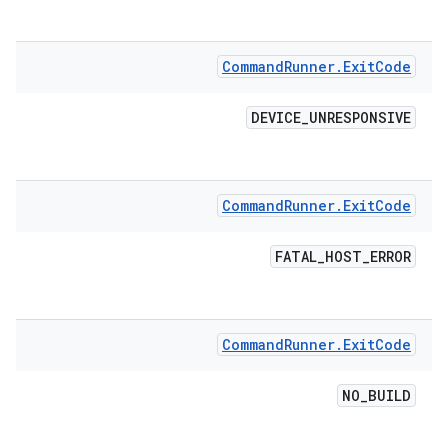
Command
Runner
.
Exit
Code
DEVICE
_
UNRESPONSIVE
Command
Runner
.
Exit
Code
FATAL
_
HOST
_
ERROR
Command
Runner
.
Exit
Code
NO
_
BUILD