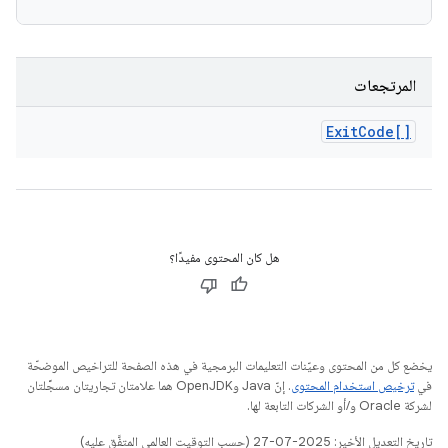
المرتجعات
Exit
Code[]
هل كان المحتوى مفيدًا؟
يخضع كل من المحتوى وعيّنات التعليمات البرمجية في هذه الصفحة للتراخيص الموضحّة
في
ترخيص استخدام المحتوى
. إنّ Java وOpenJDK هما علامتان تجاريتان مسجَّلتان
لشركة Oracle و/أو الشركات التابعة لها.
تاريخ التعديل الأخير: 2025-07-27 (حسب التوقيت العالمي المتفَّق عليه)