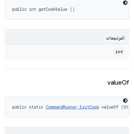
public int getCodeValue ()
المرتجعات
int
value
Of
public static 
CommandRunner.ExitCode
 valueOf (Stri