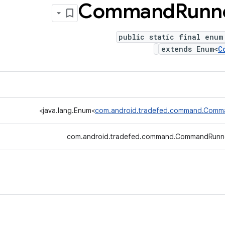
Command
Runn
public static final enum
extends Enum<
C
>
java.lang.Enum<
com.android.tradefed.command.Comm
com.android.tradefed.command.CommandRunne