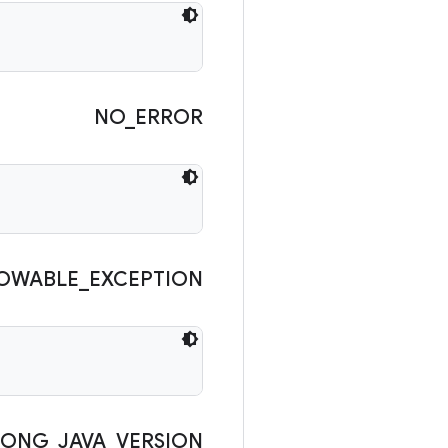
NO
_
ERROR
OWABLE
_
EXCEPTION
ONG
_
JAVA
_
VERSION