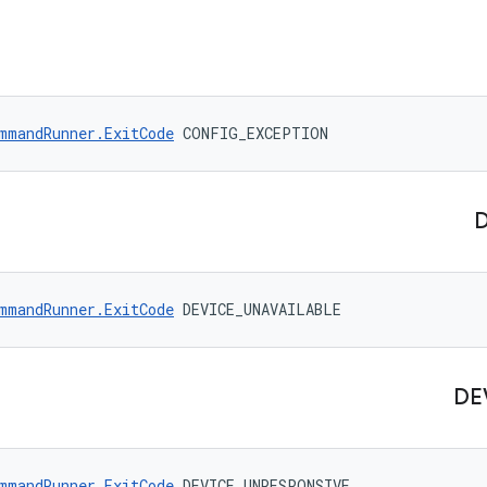
mmandRunner.ExitCode
 CONFIG_EXCEPTION
mmandRunner.ExitCode
 DEVICE_UNAVAILABLE
DE
mmandRunner.ExitCode
 DEVICE_UNRESPONSIVE