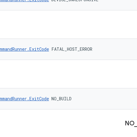
mmandRunner.ExitCode
 FATAL_HOST_ERROR
mmandRunner.ExitCode
 NO_BUILD
NO