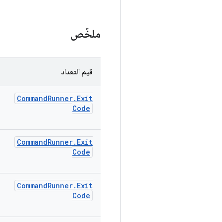
ملخّص
قيم التعداد
Command
Runner
.
Exit
Code
Command
Runner
.
Exit
Code
Command
Runner
.
Exit
Code