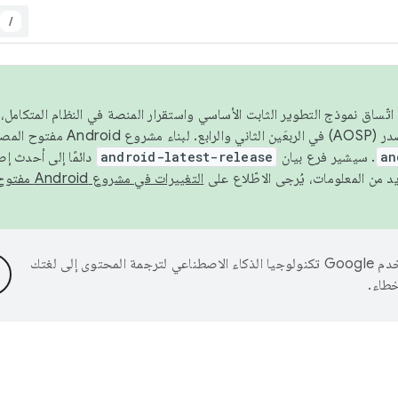
/
 عام 2026، ولضمان اتّساق نموذج التطوير الثابت الأساسي واستقرار المنصة في النظام المت
an
. سيشير فرع بيان
android-latest-release
دائمًا إلى أحدث إ
التغييرات في مشروع Android مفتوح المصدر
تستخدم Google تكنولوجيا الذكاء الاصطناعي لترجمة المحتوى إلى لغتك
خطاء.