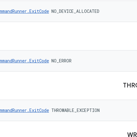
mmandRunner.ExitCode
 NO_DEVICE_ALLOCATED
mmandRunner.ExitCode
 NO_ERROR
THR
mmandRunner.ExitCode
 THROWABLE_EXCEPTION
WR