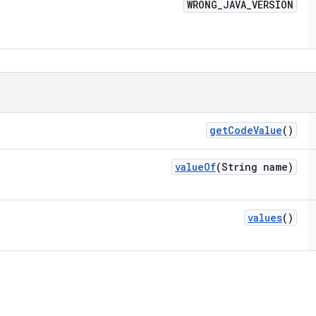
WRONG
_
JAVA
_
VERSION
get
Code
Value
()
value
Of
(String name)
values
()