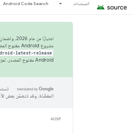
المستندات
Android Code Search
اعتبارًا من
مشروع Android مفتوح المصدر (AOSP) في الربعَين الثاني والرابع. لبناء مشروع Android مفتوح المصدر والمساهمة فيه، استخدِم
droid-latest-release
Android مفتوح المصدر. لمزيد من المعلومات، يُرجى الاطّلاع على
المفضّلة، وقد تتضمّن بعض الأ
AOSP