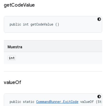
get
Code
Value
public int getCodeValue ()
Muestra
int
value
Of
public static 
CommandRunner.ExitCode
 valueOf (Stri