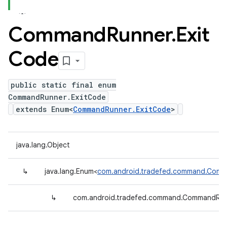
Command
Runner
.
Exit
Code
public static final enum
CommandRunner.ExitCode
extends Enum<
CommandRunner.ExitCode
>
java.lang.Object
↳
java.lang.Enum<
com.android.tradefed.command.Comm
↳
com.android.tradefed.command.CommandRun