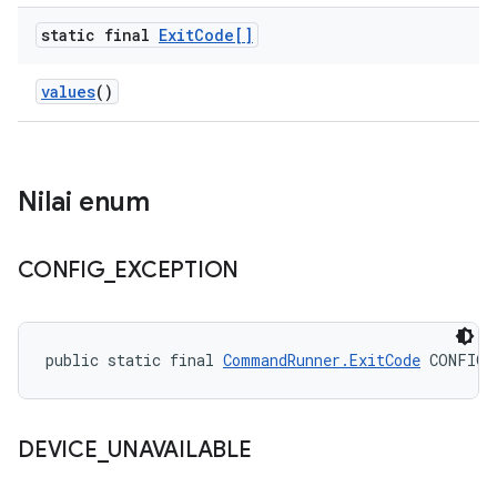
static final
Exit
Code[]
values
()
Nilai enum
CONFIG
_
EXCEPTION
public static final 
CommandRunner.ExitCode
 CONFIG_
DEVICE
_
UNAVAILABLE