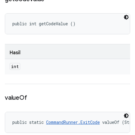
public int getCodeValue ()
Hasil
int
value
Of
public static 
CommandRunner.ExitCode
 valueOf (Stri