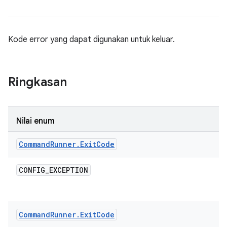
Kode error yang dapat digunakan untuk keluar.
Ringkasan
Nilai enum
Command
Runner
.
Exit
Code
CONFIG
_
EXCEPTION
Command
Runner
.
Exit
Code