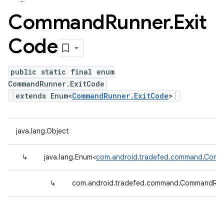
Command
Runner
.
Exit
Code
public static final enum
CommandRunner.ExitCode
extends Enum<
CommandRunner.ExitCode
>
java.lang.Object
↳
java.lang.Enum<
com.android.tradefed.command.Comm
↳
com.android.tradefed.command.CommandRun