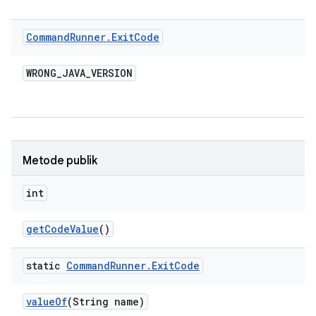
Command
Runner
.
Exit
Code
WRONG
_
JAVA
_
VERSION
Metode publik
int
get
Code
Value
()
static
Command
Runner
.
Exit
Code
value
Of
(String name)