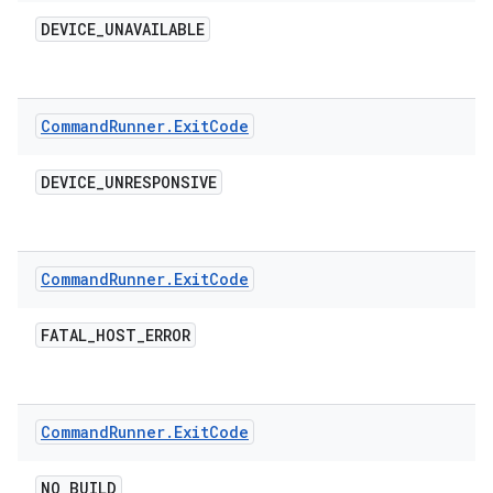
DEVICE
_
UNAVAILABLE
Command
Runner
.
Exit
Code
DEVICE
_
UNRESPONSIVE
Command
Runner
.
Exit
Code
FATAL
_
HOST
_
ERROR
Command
Runner
.
Exit
Code
NO
_
BUILD