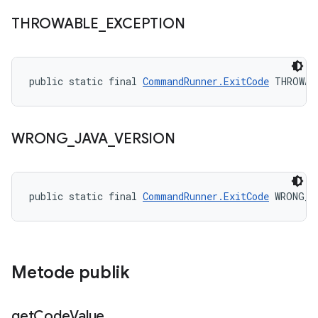
THROWABLE
_
EXCEPTION
public static final 
CommandRunner.ExitCode
 THROWAB
WRONG
_
JAVA
_
VERSION
public static final 
CommandRunner.ExitCode
 WRONG_J
Metode publik
get
Code
Value