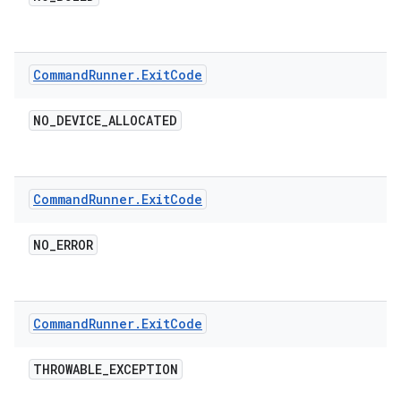
Command
Runner
.
Exit
Code
NO
_
DEVICE
_
ALLOCATED
Command
Runner
.
Exit
Code
NO
_
ERROR
Command
Runner
.
Exit
Code
THROWABLE
_
EXCEPTION