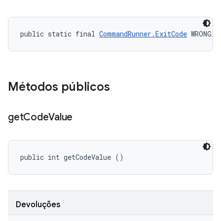
public static final 
CommandRunner.ExitCode
 WRONG_J
Métodos públicos
get
Code
Value
public int getCodeValue ()
Devoluções