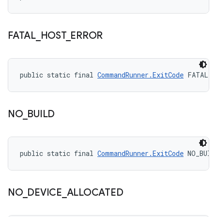
FATAL
_
HOST
_
ERROR
public static final 
CommandRunner.ExitCode
 FATAL_H
NO
_
BUILD
public static final 
CommandRunner.ExitCode
 NO_BUIL
NO
_
DEVICE
_
ALLOCATED