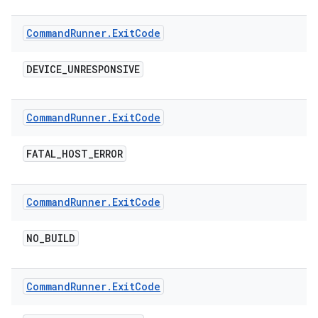
Command
Runner
.
Exit
Code
DEVICE
_
UNRESPONSIVE
Command
Runner
.
Exit
Code
FATAL
_
HOST
_
ERROR
Command
Runner
.
Exit
Code
NO
_
BUILD
Command
Runner
.
Exit
Code