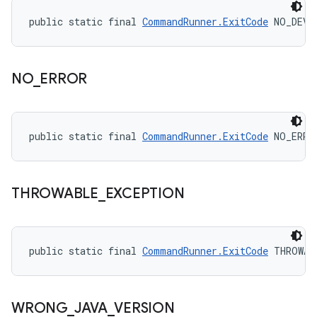
public static final 
CommandRunner.ExitCode
 NO_DEVI
NO
_
ERROR
public static final 
CommandRunner.ExitCode
 NO_ERRO
THROWABLE
_
EXCEPTION
public static final 
CommandRunner.ExitCode
 THROWAB
WRONG
_
JAVA
_
VERSION