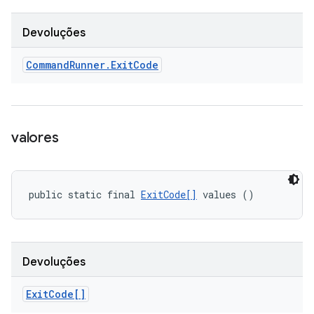
Devoluções
Command
Runner
.
Exit
Code
valores
public static final 
ExitCode[]
 values ()
Devoluções
Exit
Code[]