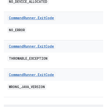
NO
_
DEVICE
_
ALLOCATED
Command
Runner
.
Exit
Code
NO
_
ERROR
Command
Runner
.
Exit
Code
THROWABLE
_
EXCEPTION
Command
Runner
.
Exit
Code
WRONG
_
JAVA
_
VERSION