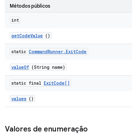
Métodos públicos
int
get
Code
Value
()
static
Command
Runner
.
Exit
Code
value
Of
(String name)
static final
Exit
Code[]
values
()
Valores de enumeração