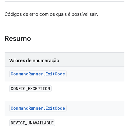
Códigos de erro com os quais é possível sair.
Resumo
Valores de enumeração
Command
Runner
.
Exit
Code
CONFIG
_
EXCEPTION
Command
Runner
.
Exit
Code
DEVICE
_
UNAVAILABLE