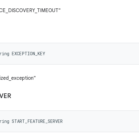
EVICE_DISCOVERY_TIMEOUT"
tring EXCEPTION_KEY
lized_exception"
VER
ring START_FEATURE_SERVER