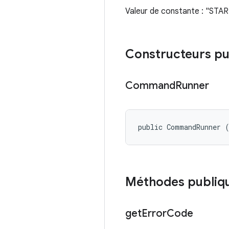
Valeur de constante : "S
Constructeurs pu
Command
Runner
public CommandRunner 
Méthodes publiq
get
Error
Code