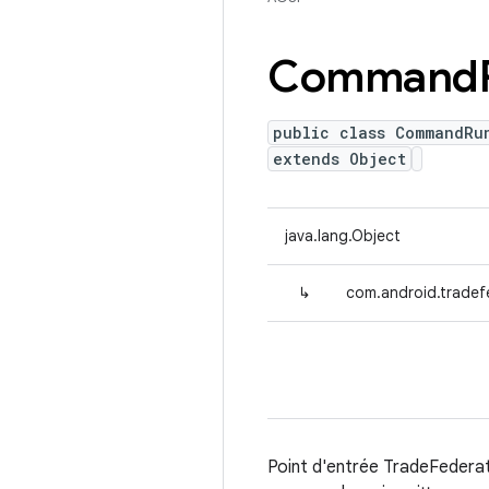
Command
public class CommandRu
extends Object
java.lang.Object
↳
com.android.trad
Point d'entrée TradeFederat