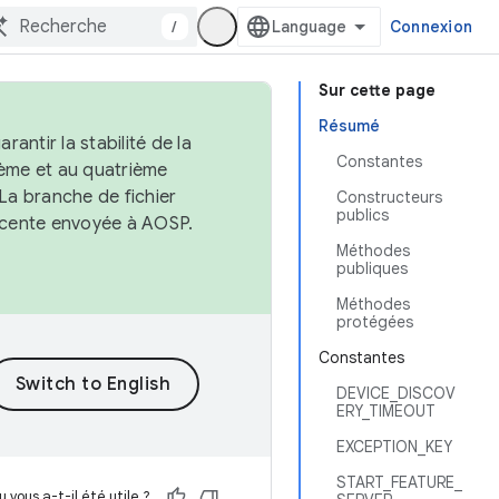
/
Connexion
Sur cette page
Résumé
antir la stabilité de la
Constantes
ème et au quatrième
 La branche de fichier
Constructeurs
publics
récente envoyée à AOSP.
Méthodes
publiques
Méthodes
protégées
Constantes
DEVICE_DISCOV
ERY_TIMEOUT
EXCEPTION_KEY
START_FEATURE_
 vous a-t-il été utile ?