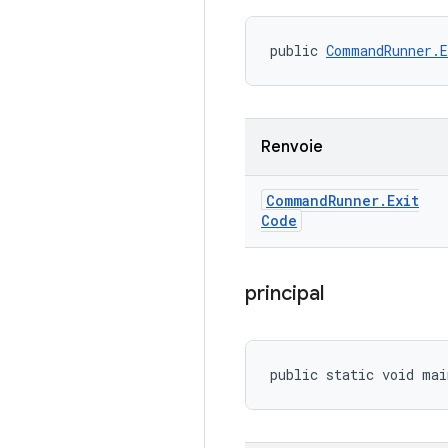
public 
CommandRunner.E
Renvoie
Command
Runner
.
Exit
Code
principal
public static void ma