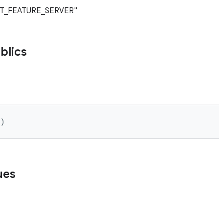
TART_FEATURE_SERVER"
blics
()
ues