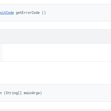
xitCode
 getErrorCode ()
in (String[] mainArgs)