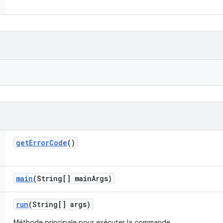
get
Error
Code
()
main
(String[] main
Args)
run
(String[] args)
Méthode principale pour exécuter la commande.