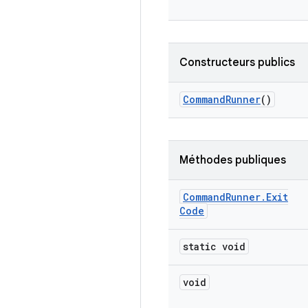
Constructeurs publics
Command
Runner
()
Méthodes publiques
Command
Runner
.
Exit
Code
static void
void