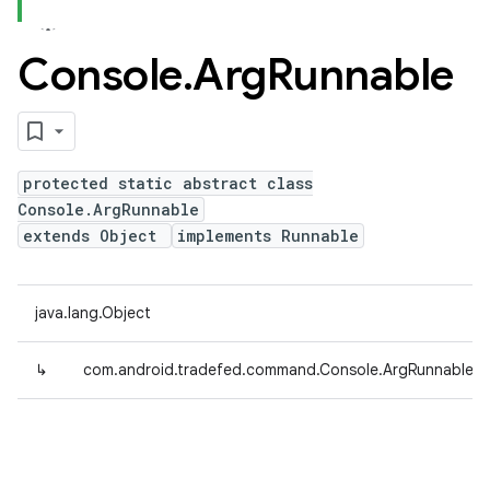
Console
.
Arg
Runnable
protected static abstract class
Console.ArgRunnable
extends Object
implements Runnable
java.lang.Object
↳
com.android.tradefed.command.Console.ArgRunnable<