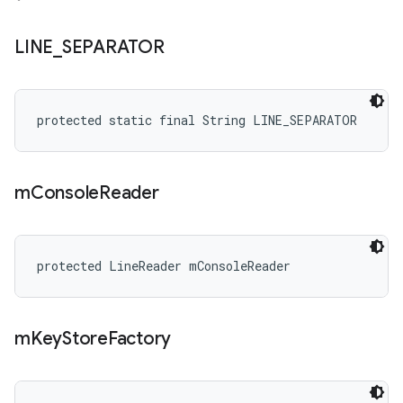
LINE
_
SEPARATOR
protected static final String LINE_SEPARATOR
m
Console
Reader
protected LineReader mConsoleReader
m
Key
Store
Factory