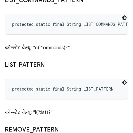
LIST
_
COMMANDS
_
PATTERN
protected static final String LIST_COMMANDS_PATTER
कॉन्स्टेंट वैल्यू: "c(?:ommands)?"
LIST
_
PATTERN
protected static final String LIST_PATTERN
कॉन्स्टेंट वैल्यू: "l(?:ist)?"
REMOVE
_
PATTERN