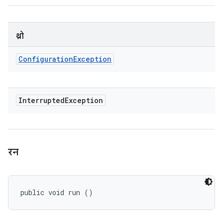
थ्रो
Configuration
Exception
Interrupted
Exception
रन
public void run ()