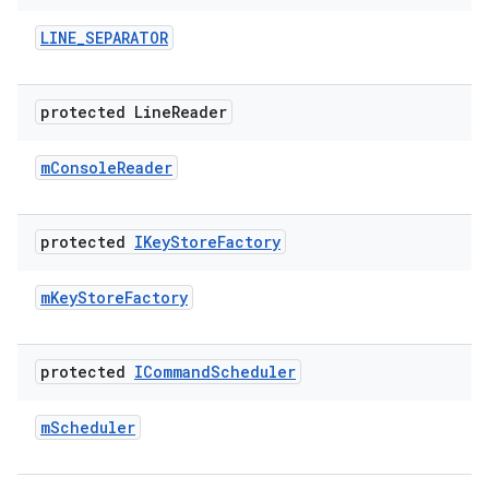
LINE
_
SEPARATOR
protected Line
Reader
m
Console
Reader
protected
IKey
Store
Factory
m
Key
Store
Factory
protected
ICommand
Scheduler
m
Scheduler