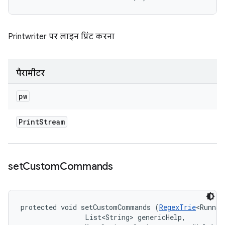
Printwriter पर लाइन प्रिंट करना
पैरामीटर
pw
Print
Stream
set
Custom
Commands
protected void setCustomCommands (
RegexTrie
<Runnab
                List<String> genericHelp, 
