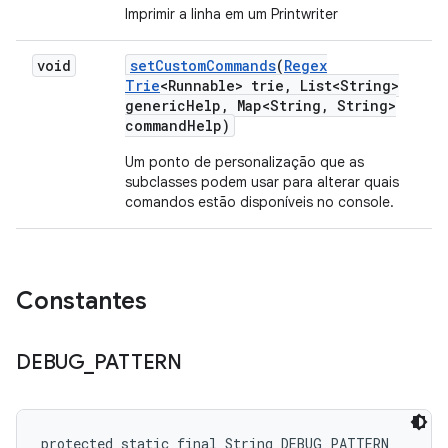
Imprimir a linha em um Printwriter
void
set
Custom
Commands
(
Regex
Trie
<Runnable> trie
,
List<String>
generic
Help
,
Map<String
,
String>
command
Help)
Um ponto de personalização que as
subclasses podem usar para alterar quais
comandos estão disponíveis no console.
Constantes
DEBUG
_
PATTERN
protected static final String DEBUG_PATTERN