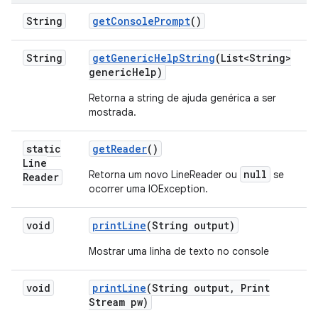
String
get
Console
Prompt
()
String
get
Generic
Help
String
(List<String>
generic
Help)
Retorna a string de ajuda genérica a ser
mostrada.
static
get
Reader
()
Line
null
Retorna um novo LineReader ou
se
Reader
ocorrer uma IOException.
void
print
Line
(String output)
Mostrar uma linha de texto no console
void
print
Line
(String output
,
Print
Stream pw)