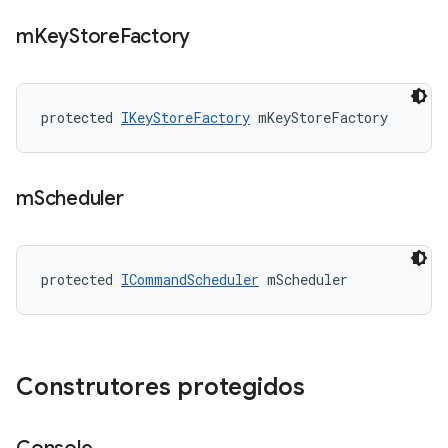
m
Key
Store
Factory
protected 
IKeyStoreFactory
 mKeyStoreFactory
m
Scheduler
protected 
ICommandScheduler
 mScheduler
Construtores protegidos