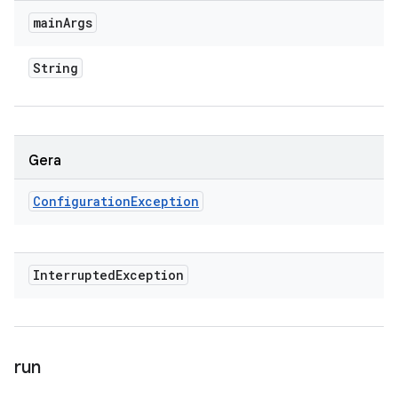
main
Args
String
Gera
Configuration
Exception
Interrupted
Exception
run