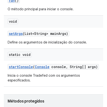
run
()
O método principal para iniciar o console.
void
set
Args
(List<String> main
Args)
Define os argumentos de inicialização do console.
static void
start
Console
(
Console
console
,
String[] args)
Inicia o console Tradefed com os argumentos
especificados.
Métodos protegidos