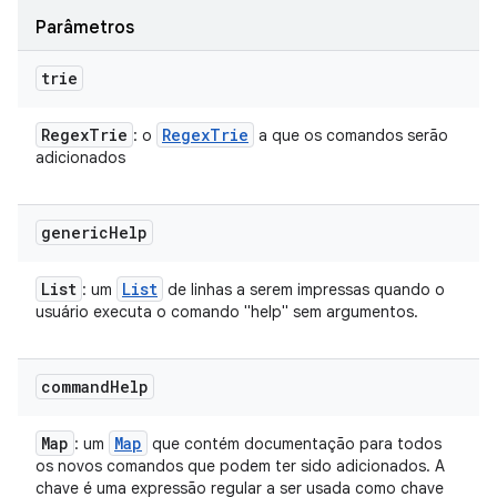
Parâmetros
trie
Regex
Trie
Regex
Trie
: o
a que os comandos serão
adicionados
generic
Help
List
List
: um
de linhas a serem impressas quando o
usuário executa o comando "help" sem argumentos.
command
Help
Map
Map
: um
que contém documentação para todos
os novos comandos que podem ter sido adicionados. A
chave é uma expressão regular a ser usada como chave