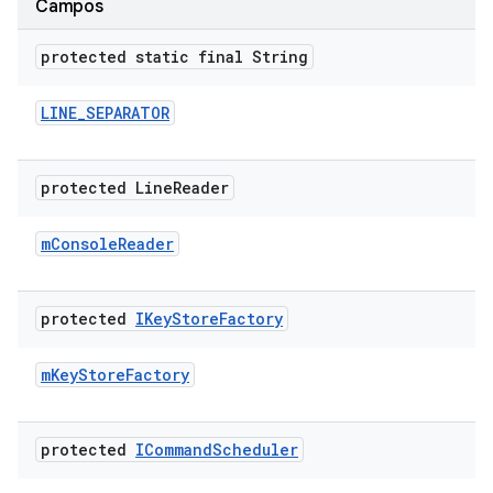
Campos
protected static final String
LINE
_
SEPARATOR
protected Line
Reader
m
Console
Reader
protected
IKey
Store
Factory
m
Key
Store
Factory
protected
ICommand
Scheduler