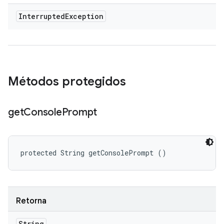
Interrupted
Exception
Métodos protegidos
get
Console
Prompt
protected String getConsolePrompt ()
Retorna
String