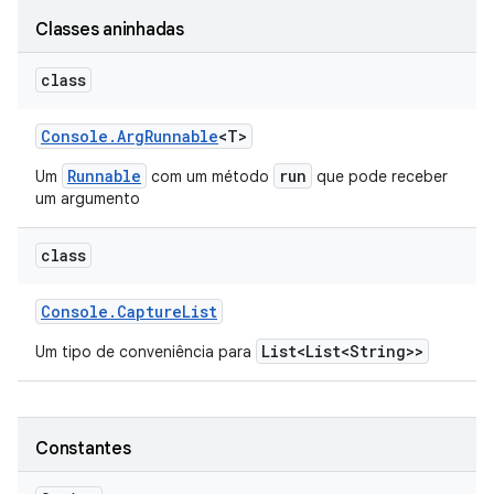
Classes aninhadas
class
Console
.
Arg
Runnable
<T>
Runnable
run
Um
com um método
que pode receber
um argumento
class
Console
.
Capture
List
List<List<String>>
Um tipo de conveniência para
Constantes