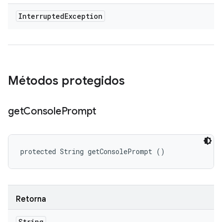
Interrupted
Exception
Métodos protegidos
get
Console
Prompt
protected String getConsolePrompt ()
Retorna
String