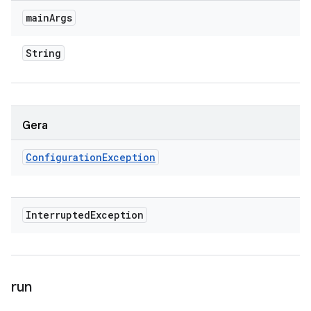
main
Args
String
Gera
Configuration
Exception
Interrupted
Exception
run