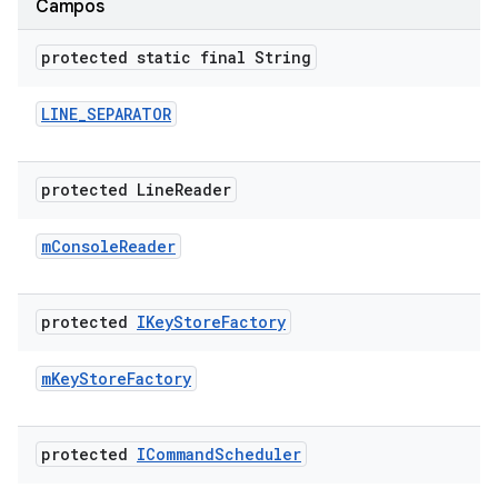
Campos
protected static final String
LINE
_
SEPARATOR
protected Line
Reader
m
Console
Reader
protected
IKey
Store
Factory
m
Key
Store
Factory
protected
ICommand
Scheduler