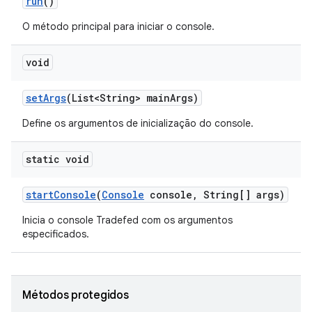
run
()
O método principal para iniciar o console.
void
set
Args
(List<String> main
Args)
Define os argumentos de inicialização do console.
static void
start
Console
(
Console
console
,
String[] args)
Inicia o console Tradefed com os argumentos
especificados.
Métodos protegidos