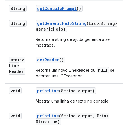
String
get
Console
Prompt
()
String
get
Generic
Help
String
(List<String>
generic
Help)
Retorna a string de ajuda genérica a ser
mostrada.
static
get
Reader
()
Line
null
Retorna um novo LineReader ou
se
Reader
ocorrer uma IOException.
void
print
Line
(String output)
Mostrar uma linha de texto no console
void
print
Line
(String output
,
Print
Stream pw)