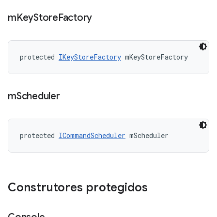
m
Key
Store
Factory
protected 
IKeyStoreFactory
 mKeyStoreFactory
m
Scheduler
protected 
ICommandScheduler
 mScheduler
Construtores protegidos