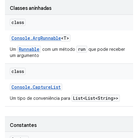
Classes aninhadas
class
Console
.
Arg
Runnable
<T>
Runnable
run
Um
com um método
que pode receber
um argumento
class
Console
.
Capture
List
List<List<String>>
Um tipo de conveniência para
Constantes