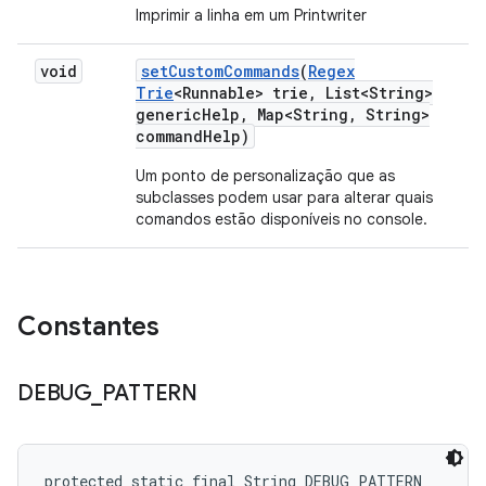
Imprimir a linha em um Printwriter
void
set
Custom
Commands
(
Regex
Trie
<Runnable> trie
,
List<String>
generic
Help
,
Map<String
,
String>
command
Help)
Um ponto de personalização que as
subclasses podem usar para alterar quais
comandos estão disponíveis no console.
Constantes
DEBUG
_
PATTERN
protected static final String DEBUG_PATTERN