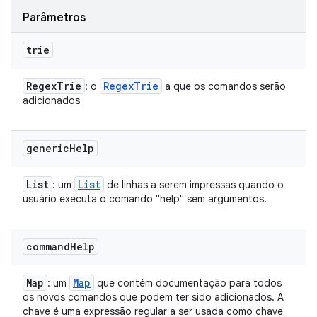
Parâmetros
trie
Regex
Trie
Regex
Trie
: o
a que os comandos serão
adicionados
generic
Help
List
List
: um
de linhas a serem impressas quando o
usuário executa o comando "help" sem argumentos.
command
Help
Map
Map
: um
que contém documentação para todos
os novos comandos que podem ter sido adicionados. A
chave é uma expressão regular a ser usada como chave