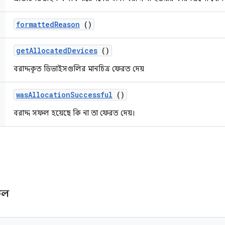
formatted
Reason
()
get
Allocated
Devices
()
বরাদ্দকৃত ডিভাইসগুলির মানচিত্র ফেরত দেয়
was
Allocation
Successful
()
বরাদ্দ সফল হয়েছে কি না তা ফেরত দেয়।
াফল