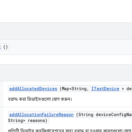
t
()
add
Allocated
Devices
(Map<String
,
ITest
Device
> de
বরাদ্দ করা ডিভাইসগুলো যোগ করুন।
add
Allocation
Failure
Reason
(String device
Config
Na
String> reasons)
প্রতিটি ডিভাইস কনফিগারেশনের জন্য বরাদ্দ না হওয়ার কারণগুলো যোগ