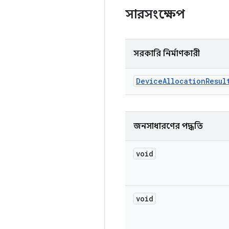
সারসংক্ষেপ
সরকারি নির্মাণকারী
Device
Allocation
Resul
জনসাধারণের পদ্ধতি
void
void