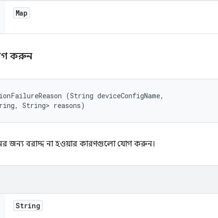
Map
যোগ করুন
ionFailureReason (String deviceConfigName, 

ring, String> reasons)
র জন্য বরাদ্দ না হওয়ার কারণগুলো যোগ করুন।
String