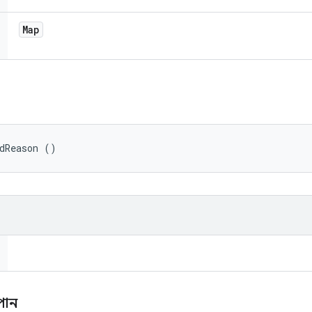
Map
edReason ()
 পান