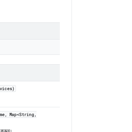
vices)
me
,
Map<String
,
 করুন।