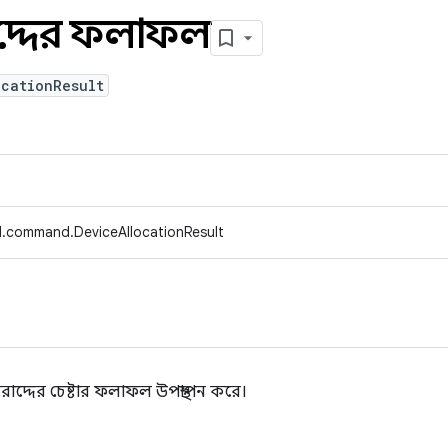
দ্দের ফলাফল
ocationResult
d.command.DeviceAllocationResult
াদ্দের চেষ্টার ফলাফল উপস্থাপন করে।