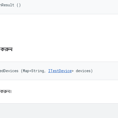
nResult ()
ি
গ করুন
edDevices (Map<String, 
ITestDevice
> devices)
 করুন।