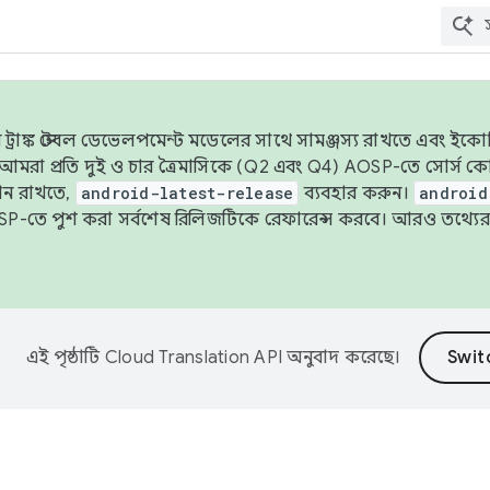
াঙ্ক স্টেবল ডেভেলপমেন্ট মডেলের সাথে সামঞ্জস্য রাখতে এবং ইকোসিস্ট
ে, আমরা প্রতি দুই ও চার ত্রৈমাসিকে (Q2 এবং Q4) AOSP-তে সোর্স
ান রাখতে,
android-latest-release
ব্যবহার করুন।
android
বদা AOSP-তে পুশ করা সর্বশেষ রিলিজটিকে রেফারেন্স করবে। আরও তথ্যের
এই পৃষ্ঠাটি
Cloud Translation API
অনুবাদ করেছে।