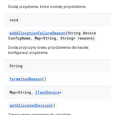
Dodaj urządzenia, które zostały przydzielone.
void
add
Allocation
Failure
Reason
(String device
Config
Name
,
Map<String
,
String> reasons)
Dodaj przyczyny braku przydzielenia dla każdej
konfiguracji urządzenia.
String
formatted
Reason
()
Map<String
,
ITest
Device
>
get
Allocated
Devices
()
Zwraca mapę przypisanych urządzeń.