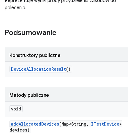
Reprezentuje wyniki próby przydzielenia zasobów do
polecenia.
Podsumowanie
Konstruktory publiczne
Device
Allocation
Result
()
Metody publiczne
void
add
Allocated
Devices
(Map<String
,
ITest
Device
>
devices)