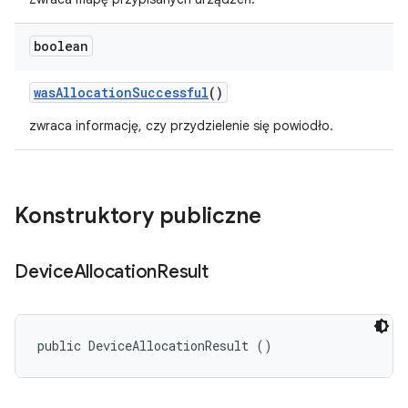
boolean
was
Allocation
Successful
()
zwraca informację, czy przydzielenie się powiodło.
Konstruktory publiczne
Device
Allocation
Result
public DeviceAllocationResult ()