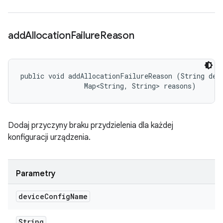
add
Allocation
Failure
Reason
public void addAllocationFailureReason (String devi
                Map<String, String> reasons)
Dodaj przyczyny braku przydzielenia dla każdej
konfiguracji urządzenia.
Parametry
device
Config
Name
String