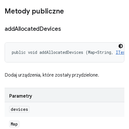
Metody publiczne
add
Allocated
Devices
public void addAllocatedDevices (Map<String, 
ITest
Dodaj urządzenia, które zostały przydzielone.
Parametry
devices
Map