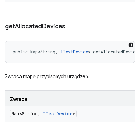
get
Allocated
Devices
public Map<String, 
ITestDevice
> getAllocatedDevice
Zwraca mapę przypisanych urządzeń.
Zwraca
Map<String
,
ITest
Device
>