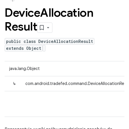
Device
Allocation
Result
public class DeviceAllocationResult
extends Object
java.lang.Object
↳
com.android.tradefed.command.DeviceAllocationResul