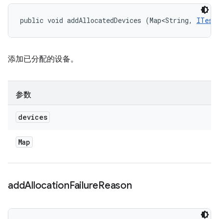
public void addAllocatedDevices (Map<String, 
ITest
添加已分配的设备。
参数
devices
Map
add
Allocation
Failure
Reason