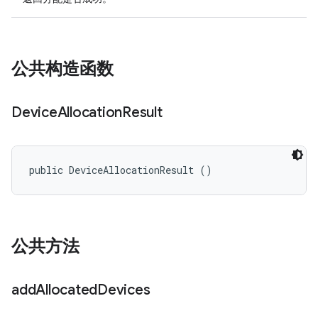
公共构造函数
Device
Allocation
Result
public DeviceAllocationResult ()
公共方法
add
Allocated
Devices