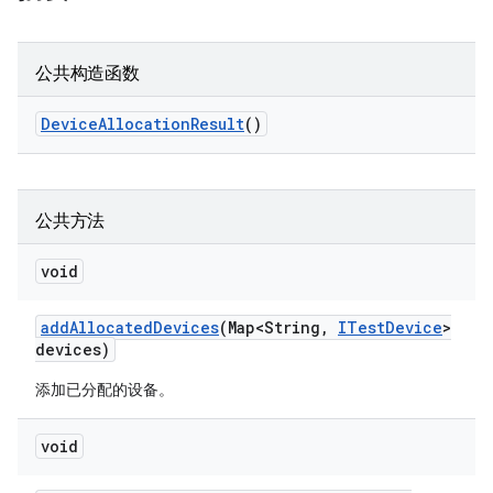
公共构造函数
Device
Allocation
Result
()
公共方法
void
add
Allocated
Devices
(Map<String
,
ITest
Device
>
devices)
添加已分配的设备。
void