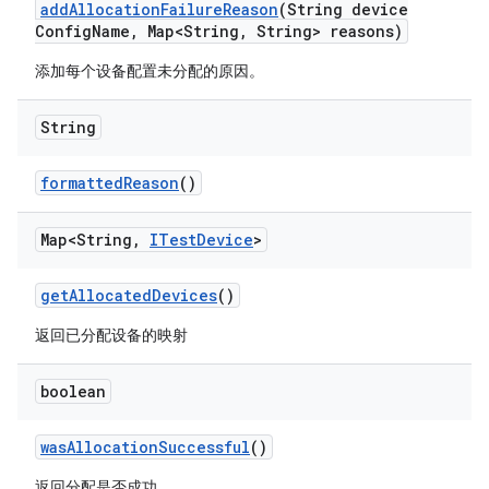
add
Allocation
Failure
Reason
(String device
Config
Name
,
Map<String
,
String> reasons)
添加每个设备配置未分配的原因。
String
formatted
Reason
()
Map<String
,
ITest
Device
>
get
Allocated
Devices
()
返回已分配设备的映射
boolean
was
Allocation
Successful
()
返回分配是否成功。