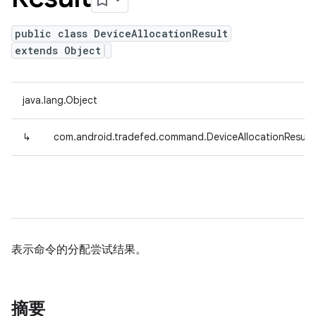
public class DeviceAllocationResult
extends Object
java.lang.Object
↳
com.android.tradefed.command.DeviceAllocationResult
表示命令的分配尝试结果。
摘要