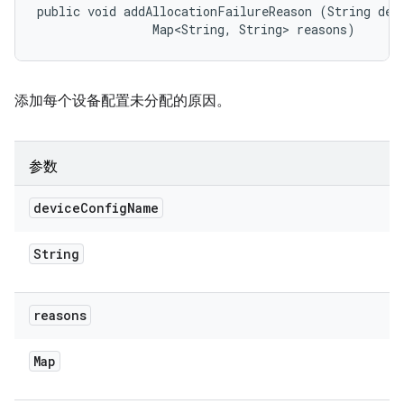
public void addAllocationFailureReason (String devi
                Map<String, String> reasons)
添加每个设备配置未分配的原因。
参数
device
Config
Name
String
reasons
Map