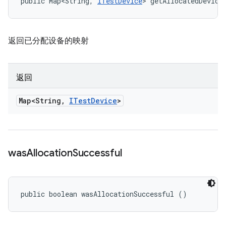
public Map<String, 
ITestDevice
> getAllocatedDevice
返回已分配设备的映射
返回
Map<String
,
ITest
Device
>
was
Allocation
Successful
public boolean wasAllocationSuccessful ()