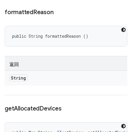
formatted
Reason
public String formattedReason ()
返回
String
get
Allocated
Devices