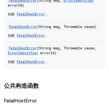
Fatal
Host
Error
(String msg
,
Error
Identifier
error
Id)
FatalHostError
创建
。
Fatal
Host
Error
(String msg
,
Throwable cause)
FatalHostError
创建
。
Fatal
Host
Error
(String msg
,
Throwable cause
,
Error
Identifier
error
Id)
FatalHostError
创建
。
公共构造函数
Fatal
Host
Error