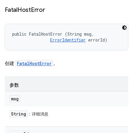
Fatal
Host
Error
public FatalHostError (String msg, 

ErrorIdentifier
 errorId)
创建
FatalHostError
。
参数
msg
String
：详细消息