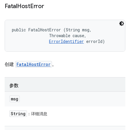
Fatal
Host
Error
public FatalHostError (String msg, 

                Throwable cause, 

ErrorIdentifier
 errorId)
创建
FatalHostError
。
参数
msg
String
：详细消息