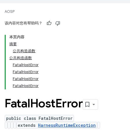
AOSP
该内容对您有帮助吗？
本页内容
摘要
公共构造函数
公共构造函数
FatalHostError
FatalHostError
FatalHostError
FatalHostError
Fatal
Host
Error
public class FatalHostError
extends
HarnessRuntimeException