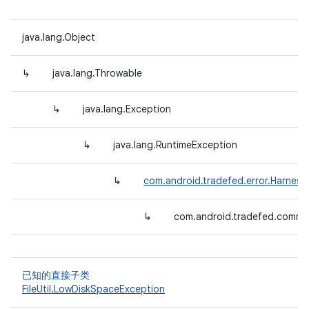
java.lang.Object
↳
java.lang.Throwable
↳
java.lang.Exception
↳
java.lang.RuntimeException
↳
com.android.tradefed.error.Harnes
↳
com.android.tradefed.comman
已知的直接子类
FileUtil.LowDiskSpaceException