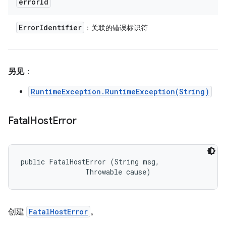
error
Id
Error
Identifier
：关联的错误标识符
另见
：
RuntimeException.RuntimeException(String)
Fatal
Host
Error
public FatalHostError (String msg, 

                Throwable cause)
创建
FatalHostError
。