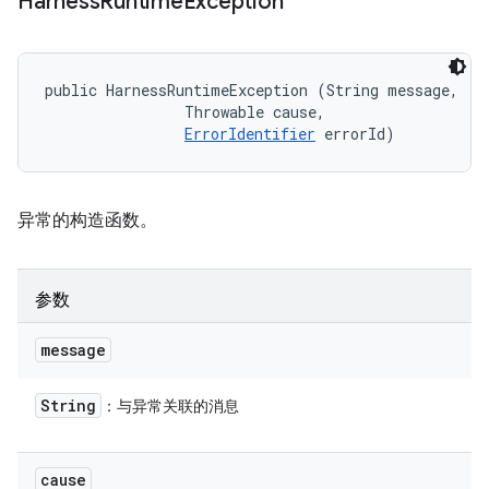
Harness
Runtime
Exception
public HarnessRuntimeException (String message, 

                Throwable cause, 

ErrorIdentifier
 errorId)
异常的构造函数。
参数
message
String
：与异常关联的消息
cause