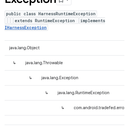
public class HarnessRuntimeException
extends RuntimeException
implements
IHarnessException
java.lang.Object
↳
java.lang.Throwable
↳
java.lang.Exception
↳
java.lang.RuntimeException
↳
com.android.tradefed.error.