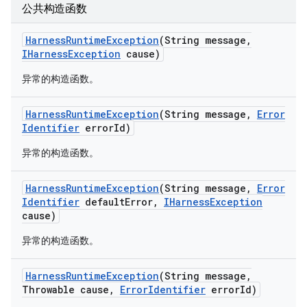
公共构造函数
Harness
Runtime
Exception
(String message
,
IHarness
Exception
cause)
异常的构造函数。
Harness
Runtime
Exception
(String message
,
Error
Identifier
error
Id)
异常的构造函数。
Harness
Runtime
Exception
(String message
,
Error
Identifier
default
Error
,
IHarness
Exception
cause)
异常的构造函数。
Harness
Runtime
Exception
(String message
,
Throwable cause
,
Error
Identifier
error
Id)