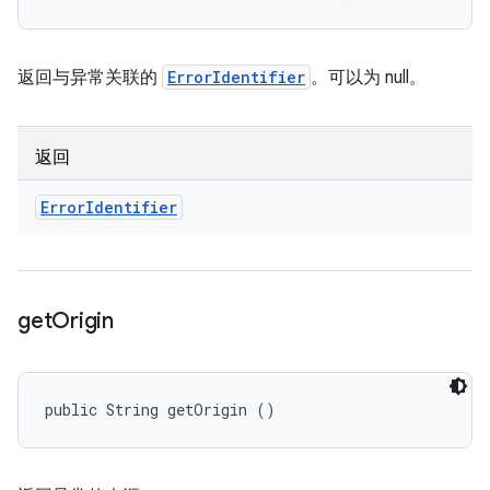
返回与异常关联的
ErrorIdentifier
。可以为 null。
返回
Error
Identifier
get
Origin
public String getOrigin ()