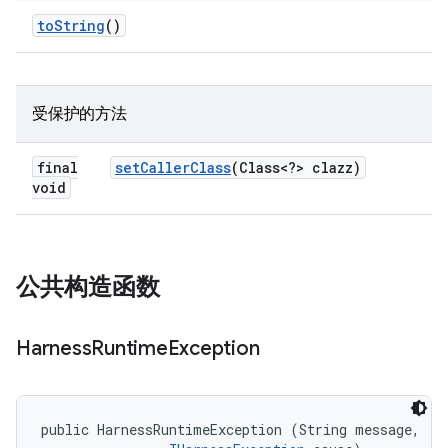
to
String
()
受保护的方法
final
set
Caller
Class
(Class<?> clazz)
void
公共构造函数
Harness
Runtime
Exception
public HarnessRuntimeException (String message, 
