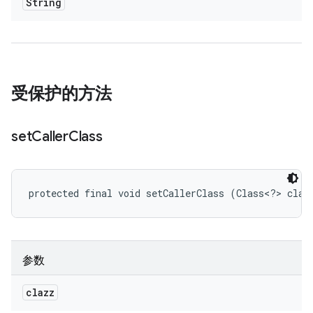
String
受保护的方法
set
Caller
Class
protected final void setCallerClass (Class<?> claz
参数
clazz