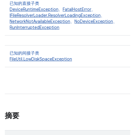
已知的直接子类
DeviceRuntimeException
、
FatalHostError
、
IFileResolverLoader.ResolverLoadingException
、
NetworkNotAvailableException
、
NoDeviceException
、
RunInterruptedException
已知的间接子类
FileUtil.LowDiskSpaceException
摘要