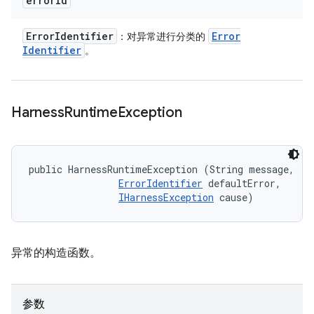
error
Id
Error
Identifier
Error
：对异常进行分类的
Identifier
。
Harness
Runtime
Exception
public HarnessRuntimeException (String message, 

ErrorIdentifier
 defaultError, 

IHarnessException
 cause)
异常的构造函数。
参数