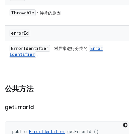
Throwable
：异常的原因
error
Id
Error
Identifier
Error
：对异常进行分类的
Identifier
。
公共方法
get
Error
Id
public 
ErrorIdentifier
 getErrorId ()