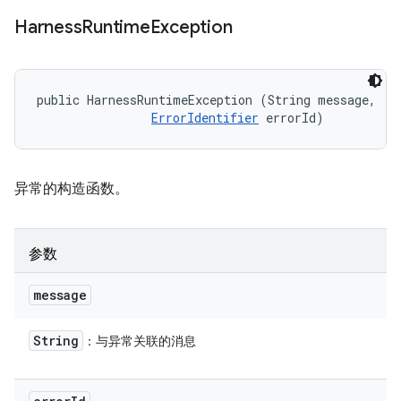
Harness
Runtime
Exception
public HarnessRuntimeException (String message, 

ErrorIdentifier
 errorId)
异常的构造函数。
参数
message
String
：与异常关联的消息