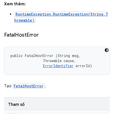
Xem thêm:
RuntimeException.RuntimeException(String,T
hrowable)
Fatal
Host
Error
public FatalHostError (String msg, 

                Throwable cause, 

ErrorIdentifier
 errorId)
Tạo
FatalHostError
.
Tham số