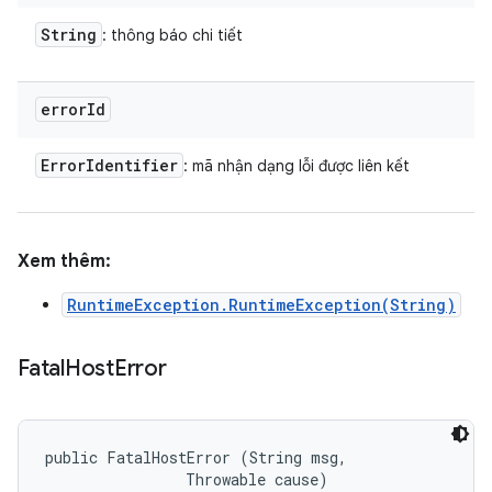
String
: thông báo chi tiết
error
Id
Error
Identifier
: mã nhận dạng lỗi được liên kết
Xem thêm:
RuntimeException.RuntimeException(String)
Fatal
Host
Error
public FatalHostError (String msg, 

                Throwable cause)