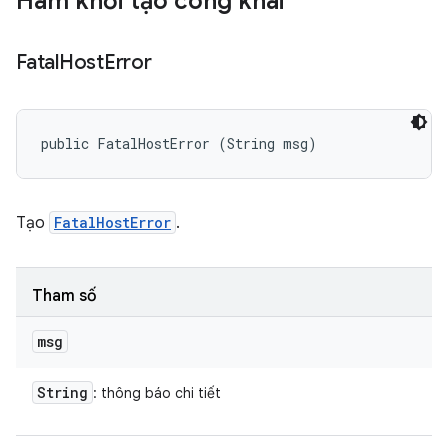
Hàm khởi tạo công khai
Fatal
Host
Error
public FatalHostError (String msg)
Tạo
FatalHostError
.
Tham số
msg
String
: thông báo chi tiết