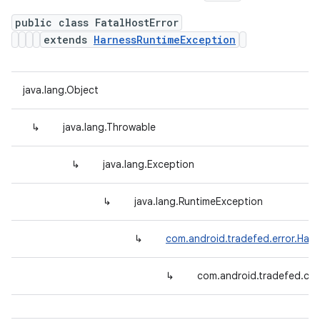
public class FatalHostError
extends
HarnessRuntimeException
java.lang.Object
↳
java.lang.Throwable
↳
java.lang.Exception
↳
java.lang.RuntimeException
↳
com.android.tradefed.error.Har
↳
com.android.tradefed.co