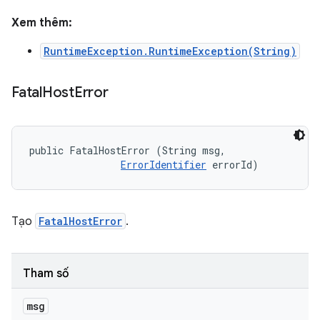
Xem thêm:
RuntimeException.RuntimeException(String)
Fatal
Host
Error
public FatalHostError (String msg, 

ErrorIdentifier
 errorId)
Tạo
FatalHostError
.
Tham số
msg