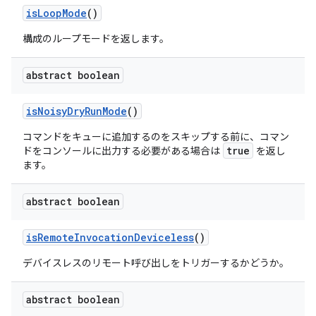
is
Loop
Mode
()
構成のループモードを返します。
abstract boolean
is
Noisy
Dry
Run
Mode
()
コマンドをキューに追加するのを
スキップ
する前に、コマン
true
ドをコンソールに出力する必要がある場合は
を返し
ます。
abstract boolean
is
Remote
Invocation
Deviceless
()
デバイスレスのリモート呼び出しをトリガーするかどうか。
abstract boolean