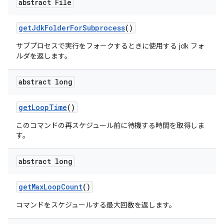
abstract File
get
Jdk
Folder
For
Subprocess
()
サブプロセスで実行をフォークするときに使用する jdk フォ
ルダを返します。
abstract long
get
Loop
Time
()
このコマンドの再スケジュール前に待機する時間を取得しま
す。
abstract long
get
Max
Loop
Count
()
コマンドをスケジュールする最大回数を返します。