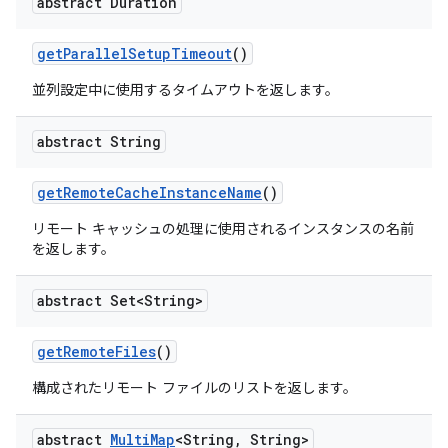
abstract Duration
get
Parallel
Setup
Timeout
()
並列設定中に使用するタイムアウトを返します。
abstract String
get
Remote
Cache
Instance
Name
()
リモート キャッシュの処理に使用されるインスタンスの名前
を返します。
abstract Set<String>
get
Remote
Files
()
構成されたリモート ファイルのリストを返します。
abstract
Multi
Map
<String
,
String>