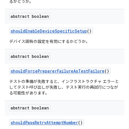
るかどうか。
abstract boolean
should
Enable
Device
Specific
Setup
()
デバイス固有の設定を有効にするかどうか。
abstract boolean
should
Force
Preparer
Failure
As
Test
Failure
()
テストの準備が失敗すると、インフラストラクチャ エラーと
してテスト呼び出しが失敗し、テスト実行の再試行につなが
る可能性があります。
abstract boolean
should
Pass
Retry
Attempt
Number
()