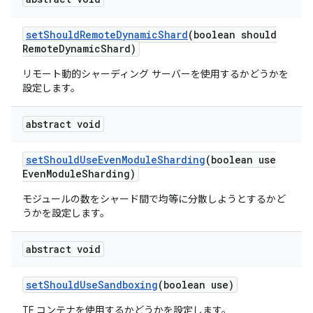
set
Should
Remote
Dynamic
Shard
(boolean should
Remote
Dynamic
Shard)
リモート動的シャーディング サーバーを使用するかどうかを
設定します。
abstract void
set
Should
Use
Even
Module
Sharding
(boolean use
Even
Module
Sharding)
モジュールの数をシャード間で均等に分散しようとするかど
うかを設定します。
abstract void
set
Should
Use
Sandboxing
(boolean use)
TF コンテナを使用するかどうかを設定します。