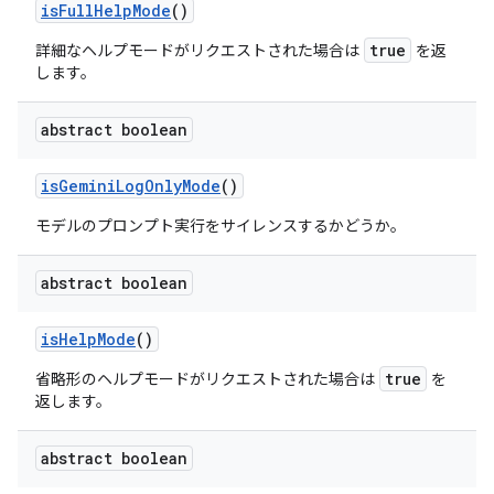
is
Full
Help
Mode
()
true
詳細なヘルプモードがリクエストされた場合は
を返
します。
abstract boolean
is
Gemini
Log
Only
Mode
()
モデルのプロンプト実行をサイレンスするかどうか。
abstract boolean
is
Help
Mode
()
true
省略形のヘルプモードがリクエストされた場合は
を
返します。
abstract boolean