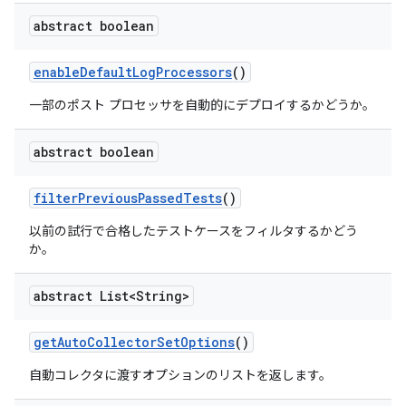
abstract boolean
enable
Default
Log
Processors
()
一部のポスト プロセッサを自動的にデプロイするかどうか。
abstract boolean
filter
Previous
Passed
Tests
()
以前の試行で合格したテストケースをフィルタするかどう
か。
abstract List<String>
get
Auto
Collector
Set
Options
()
自動コレクタに渡すオプションのリストを返します。