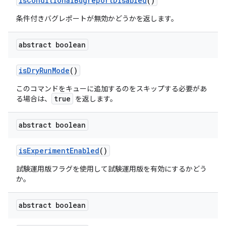
is
Conditional
Bugreport
Disabled
()
条件付きバグレポートが無効かどうかを返します。
abstract boolean
is
Dry
Run
Mode
()
このコマンドをキューに追加するのを
スキップ
する必要があ
true
る場合は、
を返します。
abstract boolean
is
Experiment
Enabled
()
試験運用版フラグを使用して試験運用版を有効にするかどう
か。
abstract boolean