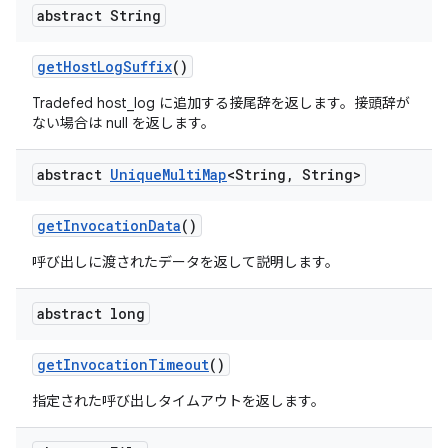
abstract String
get
Host
Log
Suffix
()
Tradefed host_log に追加する接尾辞を返します。接頭辞が
ない場合は null を返します。
abstract
Unique
Multi
Map
<String
,
String>
get
Invocation
Data
()
呼び出しに渡されたデータを返して説明します。
abstract long
get
Invocation
Timeout
()
指定された呼び出しタイムアウトを返します。