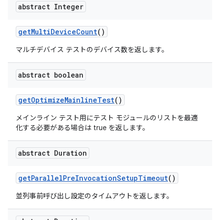
abstract Integer
get
Multi
Device
Count
()
マルチデバイス テストのデバイス数を返します。
abstract boolean
get
Optimize
Mainline
Test
()
メインライン テスト用にテスト モジュールのリストを最適
化する必要がある場合は true を返します。
abstract Duration
get
Parallel
Pre
Invocation
Setup
Timeout
()
並列事前呼び出し設定のタイムアウトを返します。