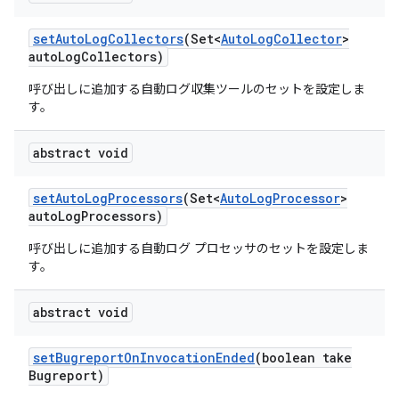
set
Auto
Log
Collectors
(Set<
Auto
Log
Collector
>
auto
Log
Collectors)
呼び出しに追加する自動ログ収集ツールのセットを設定しま
す。
abstract void
set
Auto
Log
Processors
(Set<
Auto
Log
Processor
>
auto
Log
Processors)
呼び出しに追加する自動ログ プロセッサのセットを設定しま
す。
abstract void
set
Bugreport
On
Invocation
Ended
(boolean take
Bugreport)