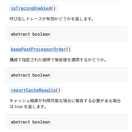
is
Tracing
Enabled
()
呼び出しトレースが有効かどうかを返します。
abstract boolean
keep
Post
Processor
Order
()
構成で指定された順序で後処理を適用するかどうか。
abstract boolean
report
Cache
Results
()
キャッシュ結果が利用可能な場合に報告する必要がある場合
は true を返します。
abstract boolean