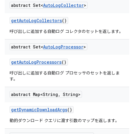
abstract Set<
Auto
Log
Collector
>
get
Auto
Log
Collectors
()
呼び出しに追加する自動ログ コレクタのセットを返します。
abstract Set<
Auto
Log
Processor
>
get
Auto
Log
Processors
()
呼び出しに追加する自動ログ プロセッサのセットを返しま
す。
abstract Map<String
,
String>
get
Dynamic
Download
Args
()
動的ダウンロード クエリに渡す引数のマップを返します。