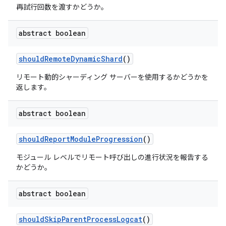
再試行回数を渡すかどうか。
abstract boolean
should
Remote
Dynamic
Shard
()
リモート動的シャーディング サーバーを使用するかどうかを
返します。
abstract boolean
should
Report
Module
Progression
()
モジュール レベルでリモート呼び出しの進行状況を報告する
かどうか。
abstract boolean
should
Skip
Parent
Process
Logcat
()