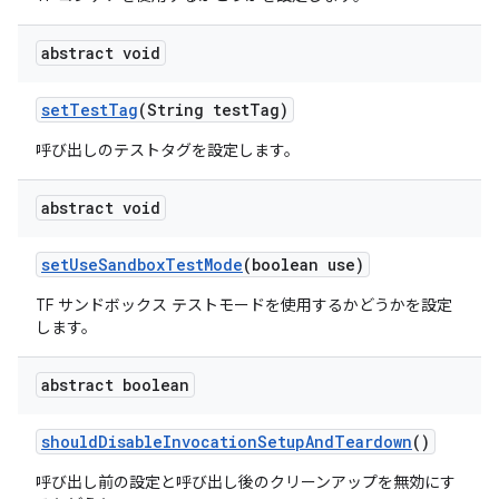
abstract void
set
Test
Tag
(String test
Tag)
呼び出しのテストタグを設定します。
abstract void
set
Use
Sandbox
Test
Mode
(boolean use)
TF サンドボックス テストモードを使用するかどうかを設定
します。
abstract boolean
should
Disable
Invocation
Setup
And
Teardown
()
呼び出し前の設定と呼び出し後のクリーンアップを無効にす