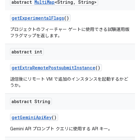
abstract
Multi
Map
<String
,
String>
get
Experimental
Flags
()
プロジェクトのフィーチャー ゲートに使用できる試験運用版
フラグマップを返します。
abstract int
get
Extra
Remote
Postsubmit
Instance
()
送信後にリモート VM で追加のインスタンスを起動するかど
うか。
abstract String
get
Gemini
Api
Key
()
Gemini API プロンプト クエリに使用する API キー。