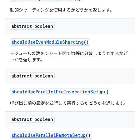
動的シャーディングを使用するかどうかを返します。
abstract boolean
should
Use
Even
Module
Sharding
()
モジュールの数をシャード間で均等に分散しようとするかど
うかを返します。
abstract boolean
should
Use
Parallel
Pre
Invocation
Setup
()
呼び出し前の設定を並行して実行するかどうかを返します。
abstract boolean
should
Use
Parallel
Remote
Setup
()