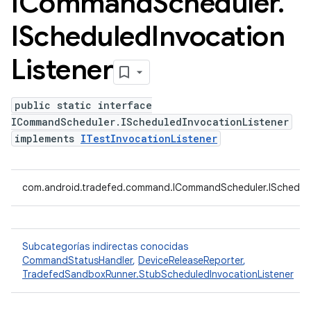
ICommand
Scheduler
.
IScheduled
Invocation
Listener
public static interface
ICommandScheduler.IScheduledInvocationListener
implements
ITestInvocationListener
com.android.tradefed.command.ICommandScheduler.ISchedule
Subcategorías indirectas conocidas
CommandStatusHandler
,
DeviceReleaseReporter
,
TradefedSandboxRunner.StubScheduledInvocationListener