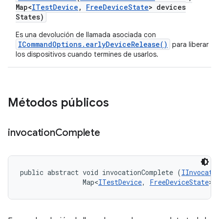
Map<
ITest
Device
,
Free
Device
State
> devices
States)
Es una devolución de llamada asociada con
ICommandOptions.earlyDeviceRelease()
para liberar
los dispositivos cuando termines de usarlos.
Métodos públicos
invocation
Complete
public abstract void invocationComplete (
IInvocati
                Map<
ITestDevice
, 
FreeDeviceState
> 