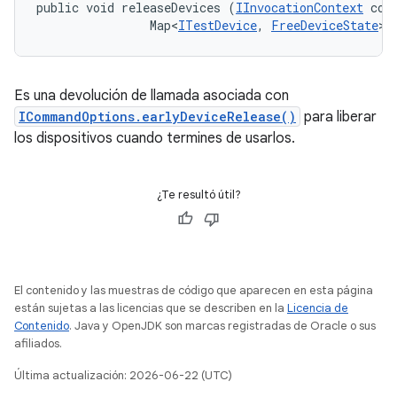
public void releaseDevices (
IInvocationContext
 cont
                Map<
ITestDevice
, 
FreeDeviceState
> 
Es una devolución de llamada asociada con
ICommandOptions.earlyDeviceRelease()
para liberar
los dispositivos cuando termines de usarlos.
¿Te resultó útil?
El contenido y las muestras de código que aparecen en esta página
están sujetas a las licencias que se describen en la
Licencia de
Contenido
. Java y OpenJDK son marcas registradas de Oracle o sus
afiliados.
Última actualización: 2026-06-22 (UTC)