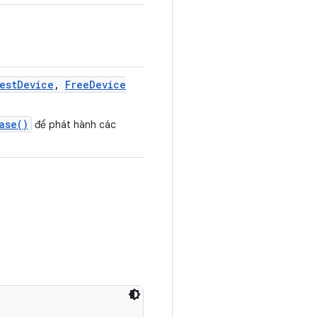
est
Device
,
Free
Device
ase()
để phát hành các