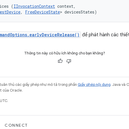
ices (
IInvocationContext
 context, 

estDevice
, 
FreeDeviceState
> devicesStates)
mandOptions.earlyDeviceRelease()
để phát hành các thiết 
Thông tin này có hữu ích không cho bạn không?
 tuân thủ các giấy phép như mô tả trong phần
Giấy phép nội dung
. Java và 
ết của Oracle.
 UTC.
CONNECT