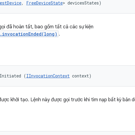
estDevice
, 
FreeDeviceState
> devicesStates)
h gọi đã hoàn tất, bao gồm tất cả các sự kiện
r.invocationEnded(long)
.
Initiated (
IInvocationContext
 context)
i được khởi tạo. Lệnh này được gọi trước khi tìm nạp bất kỳ bản 