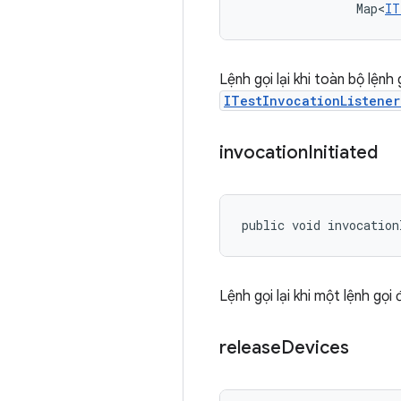
                Map<
IT
Lệnh gọi lại khi toàn bộ lện
ITestInvocationListene
invocation
Initiated
public void invocation
Lệnh gọi lại khi một lệnh gọ
release
Devices