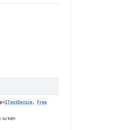
p<
ITest
Device
,
Free
c sự kiện