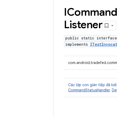
IComman
Listener
public static interfac
implements
ITestInvocat
com.android.tradefed.comm
Các lớp con gián tiếp đã biế
CommandStatusHandler
,
De