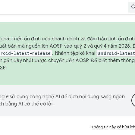
phát triển ổn định của nhánh chính và đảm bảo tính ổn địn
ẽ xuất bản mã nguồn lên AOSP vào quý 2 và quý 4 năm 2026.
droid-latest-release
. Nhánh tệp kê khai
android-lates
h gần đây nhất được chuyển đến AOSP. Để biết thêm thông t
OSP
.
gle sử dụng công nghệ AI để dịch nội dung sang ngôn
h bằng AI có thể có lỗi.
Thông tin này có hữu íc