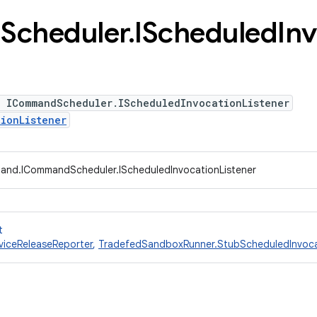
d
Scheduler
.
IScheduled
In
e ICommandScheduler.IScheduledInvocationListener
ionListener
and.ICommandScheduler.IScheduledInvocationListener
t
viceReleaseReporter
,
TradefedSandboxRunner.StubScheduledInvoca