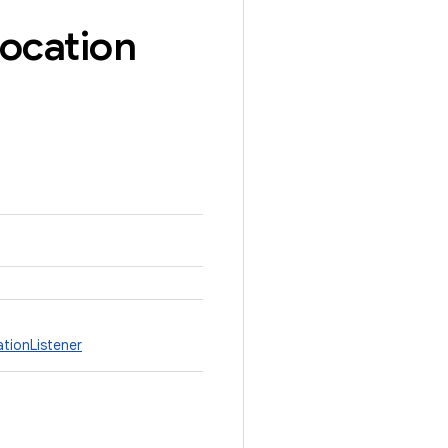
vocation
tionListener