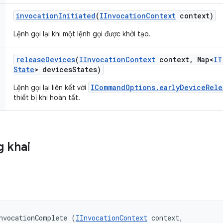
invocation
Initiated
(
IInvocation
Context
context)
Lệnh gọi lại khi một lệnh gọi được khởi tạo.
release
Devices
(
IInvocation
Context
context
,
Map<
IT
State
> devices
States)
ICommandOptions.earlyDeviceRele
Lệnh gọi lại liên kết với
thiết bị khi hoàn tất.
 khai
nvocationComplete (
IInvocationContext
 context, 
