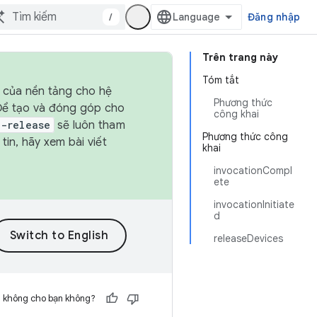
/
Đăng nhập
Trên trang này
Tóm tắt
h của nền tảng cho hệ
Phương thức
 Để tạo và đóng góp cho
công khai
t-release
sẽ luôn tham
Phương thức công
in, hãy xem bài viết
khai
invocationCompl
ete
invocationInitiate
d
releaseDevices
h không cho bạn không?