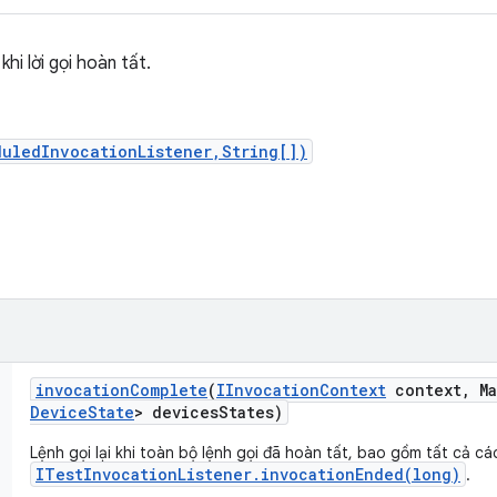
khi lời gọi hoàn tất.
uledInvocationListener,String[])
invocation
Complete
(
IInvocation
Context
context
,
Ma
Device
State
> devices
States)
Lệnh gọi lại khi toàn bộ lệnh gọi đã hoàn tất, bao gồm tất cả cá
ITestInvocationListener.invocationEnded(long)
.