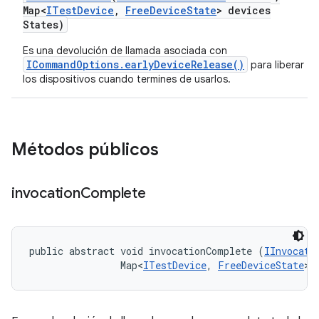
Map<
ITest
Device
,
Free
Device
State
> devices
States)
Es una devolución de llamada asociada con
ICommandOptions.earlyDeviceRelease()
para liberar
los dispositivos cuando termines de usarlos.
Métodos públicos
invocation
Complete
public abstract void invocationComplete (
IInvocati
                Map<
ITestDevice
, 
FreeDeviceState
> 