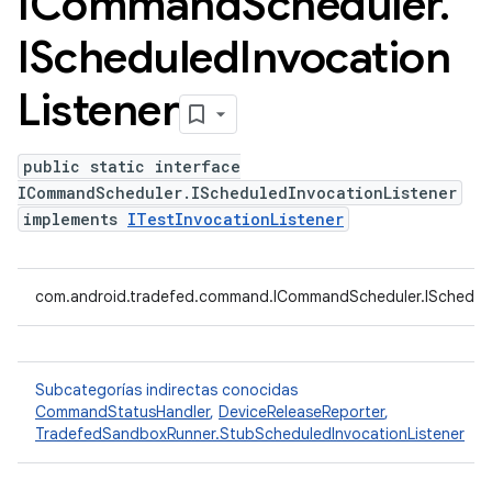
ICommand
Scheduler
.
IScheduled
Invocation
Listener
public static interface
ICommandScheduler.IScheduledInvocationListener
implements
ITestInvocationListener
com.android.tradefed.command.ICommandScheduler.ISchedule
Subcategorías indirectas conocidas
CommandStatusHandler
,
DeviceReleaseReporter
,
TradefedSandboxRunner.StubScheduledInvocationListener