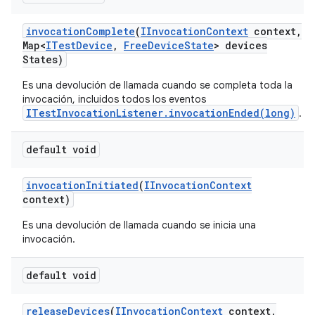
invocation
Complete
(
IInvocation
Context
context
,
Map<
ITest
Device
,
Free
Device
State
> devices
States)
Es una devolución de llamada cuando se completa toda la
invocación, incluidos todos los eventos
ITestInvocationListener.invocationEnded(long)
.
default void
invocation
Initiated
(
IInvocation
Context
context)
Es una devolución de llamada cuando se inicia una
invocación.
default void
release
Devices
(
IInvocation
Context
context
,