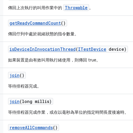
Throwable
傳回上次執行的叫用作業中的
。
get
Ready
Command
Count
()
傳回佇列中處於就緒狀態的指令數量。
is
Device
In
Invocation
Thread
(
ITest
Device
device)
如果裝置是由有效叫用執行緒使用，則傳回 true。
join
()
等待排程器完成。
join
(long millis)
等待排程器完成作業，或在以毫秒為單位的指定時間長度後逾時。
remove
All
Commands
()