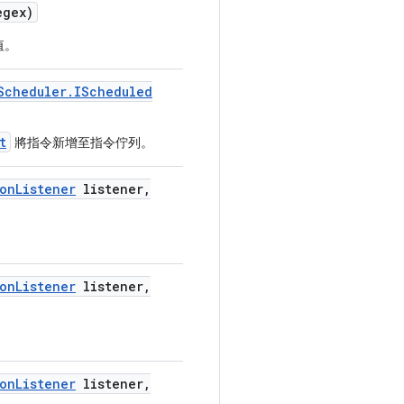
egex)
值。
Scheduler
.
IScheduled
t
將指令新增至指令佇列。
on
Listener
listener
,
on
Listener
listener
,
on
Listener
listener
,