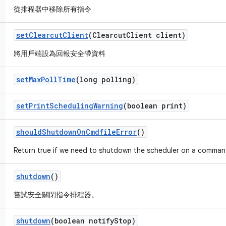
從排程器中移除所有指令
set
Clearcut
Client
(Clearcut
Client client)
將用戶端設為回報安全帶資料
set
Max
Poll
Time
(long polling)
set
Print
Scheduling
Warning
(boolean print)
should
Shutdown
On
Cmdfile
Error
()
Return true if we need to shutdown the scheduler on a comman
shutdown
()
嘗試安全關閉指令排程器。
shutdown
(boolean notify
Stop)