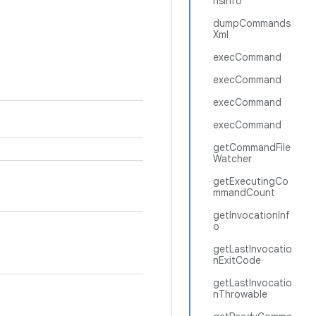
nsInfo
dumpCommands
Xml
execCommand
execCommand
execCommand
execCommand
getCommandFile
Watcher
getExecutingCo
mmandCount
getInvocationInf
o
getLastInvocatio
nExitCode
getLastInvocatio
nThrowable