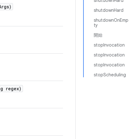
shutdownHard
Args)
shutdownHard
shutdownOnEmp
ty
開始
stopInvocation
stopInvocation
stopInvocation
stopScheduling
g regex)