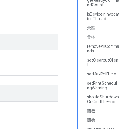
getReadyComma
ndCount
isDeviceInInvocat
ionThread
彙整
彙整
removeAllComma
nds
setClearcutClien
t
setMaxPollTime
setPrintScheduli
ngWarning
shouldShutdown
OnCmdfileError
關機
關機