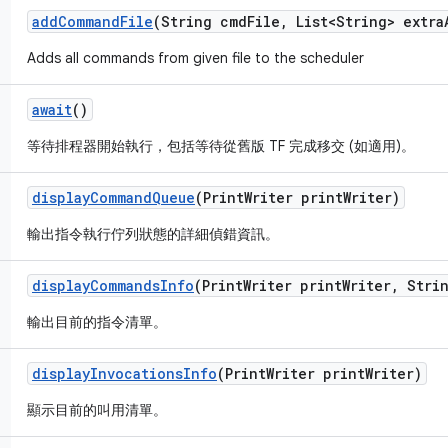
add
Command
File
(String cmd
File
,
List<String> extra
Adds all commands from given file to the scheduler
await
()
等待排程器開始執行，包括等待從舊版 TF 完成移交 (如適用)。
display
Command
Queue
(Print
Writer print
Writer)
輸出指令執行佇列狀態的詳細偵錯資訊。
display
Commands
Info
(Print
Writer print
Writer
,
Strin
輸出目前的指令清單。
display
Invocations
Info
(Print
Writer print
Writer)
顯示目前的叫用清單。