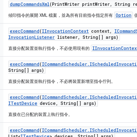
dump
Commands
Xml
(Print
Writer print
Writer
,
String r
Option
傾印指令的展開 XML 檔案，並為所有目前指令指定所有
exec
Command
(
IInvocation
Context
context
,
ICommand
Invocation
Listener
listener
,
String[] args)
IInvocationContex
直接分配裝置並執行指令，不必使用現有的
exec
Command
(
ICommand
Scheduler
.
IScheduled
Invocati
String[] args)
直接分配裝置並執行指令，不必將裝置新增至指令佇列。
exec
Command
(
ICommand
Scheduler
.
IScheduled
Invocati
ITest
Device
device
,
String[] args)
直接在已分配的裝置上執行指令。
exec
Command
(
ICommand
Scheduler
.
IScheduled
Invocati
List<
ITest
Device
> devices
,
String[] args)