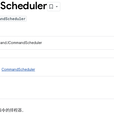
d
Scheduler
andScheduler
mand.ICommandScheduler
、
CommandScheduler
on 指令的排程器。