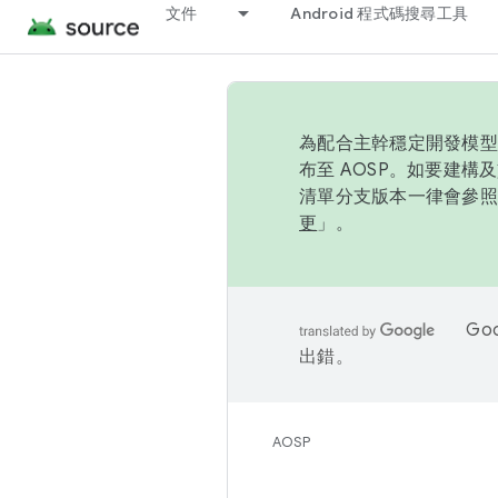
文件
Android 程式碼搜尋工具
為配合主幹穩定開發模型，
布至 AOSP。如要建構及
清單分支版本一律會參照推
更
」。
Go
出錯。
AOSP