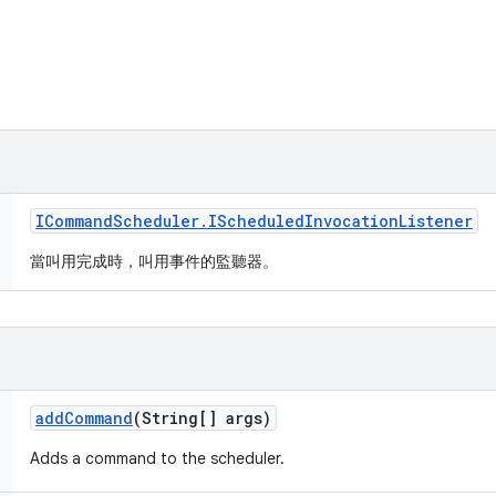
ICommand
Scheduler
.
IScheduled
Invocation
Listener
當叫用完成時，叫用事件的監聽器。
add
Command
(String[] args)
Adds a command to the scheduler.