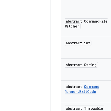
abstract Command
File
Watcher
abstract int
abstract String
abstract
Command
Runner
.
Exit
Code
abstract Throwable