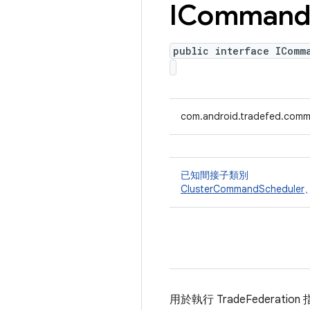
IComman
public interface IComm
com.android.tradefed.com
已知間接子類別
ClusterCommandScheduler
用於執行 TradeFederati