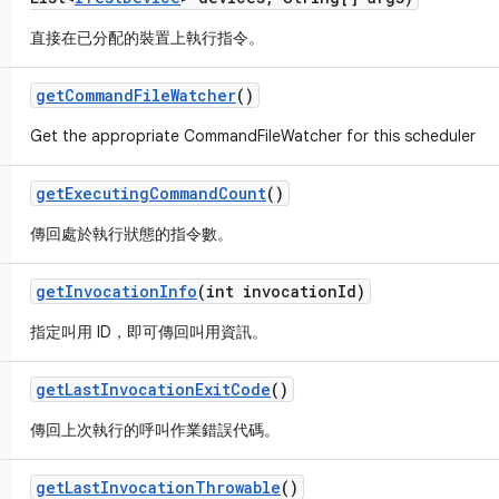
直接在已分配的裝置上執行指令。
get
Command
File
Watcher
()
Get the appropriate CommandFileWatcher for this scheduler
get
Executing
Command
Count
()
傳回處於執行狀態的指令數。
get
Invocation
Info
(int invocation
Id)
指定叫用 ID，即可傳回叫用資訊。
get
Last
Invocation
Exit
Code
()
傳回上次執行的呼叫作業錯誤代碼。
get
Last
Invocation
Throwable
()