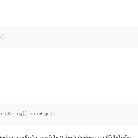
 ()
in (String[] mainArgs)