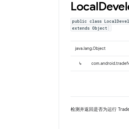
Local
Devel
public class LocalDeve
extends Object
java.lang.Object
↳
com.android.trade
检测并返回是否为运行 Trad