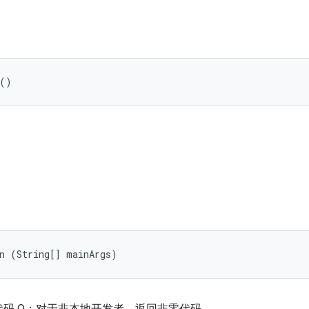
 ()
in (String[] mainArgs)