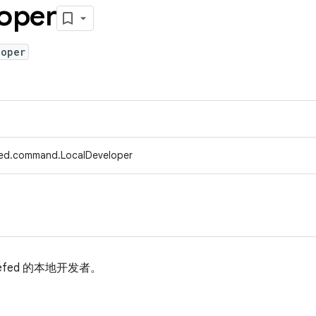
oper
loper
fed.command.LocalDeveloper
efed 的本地开发者。