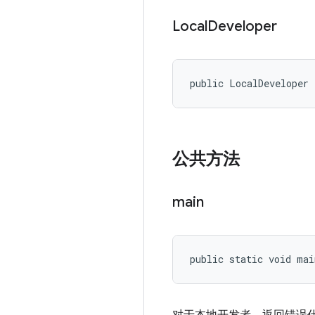
Local
Developer
public LocalDeveloper
公共方法
main
public static void ma