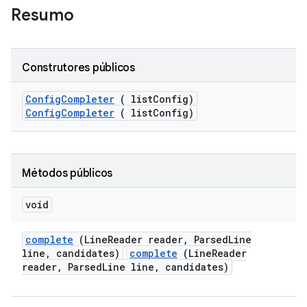
Resumo
Construtores públicos
Config
Completer
( list
Config)
ConfigCompleter
( listConfig)
Métodos públicos
void
complete
(Line
Reader reader
,
Parsed
Line
line
,
candidates)
complete
(LineReader
reader, ParsedLine line, candidates)