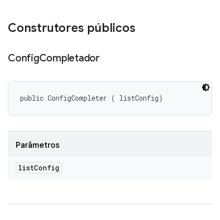
Construtores públicos
Config
Completador
public ConfigCompleter (
 listConfig)
Parâmetros
list
Config