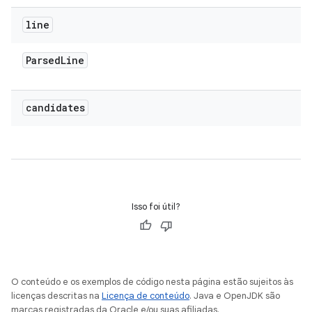
line
Parsed
Line
candidates
Isso foi útil?
O conteúdo e os exemplos de código nesta página estão sujeitos às
licenças descritas na
Licença de conteúdo
. Java e OpenJDK são
marcas registradas da Oracle e/ou suas afiliadas.