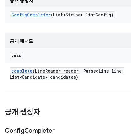
공개 생성자
Config
Completer
(List<String> list
Config)
공개 메서드
void
complete
(Line
Reader reader
,
Parsed
Line line
,
List<Candidate> candidates)
공개 생성자
Config
Completer