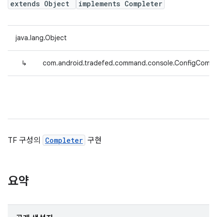
extends Object
implements Completer
java.lang.Object
↳
com.android.tradefed.command.console.ConfigCompl
TF 구성의
Completer
구현
요약