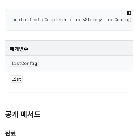
public ConfigCompleter (List<String> listConfig)
매개변수
list
Config
List
공개 메서드
완료