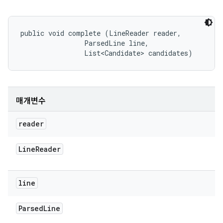
public void complete (LineReader reader, 

                ParsedLine line, 

                List<Candidate> candidates)
매개변수
reader
Line
Reader
line
Parsed
Line