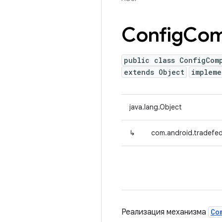
Config
Com
public class ConfigCom
extends Object
impleme
java.lang.Object
↳
com.android.tradefe
Реализация механизма
Co