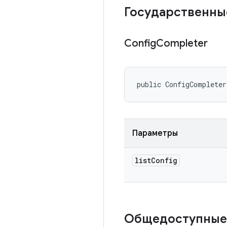
Государственны
Config
Completer
public ConfigCompleter
Параметры
list
Config
Общедоступные