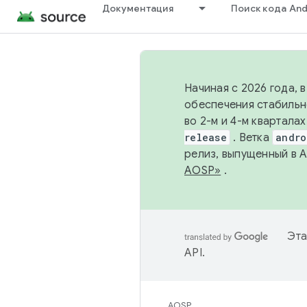
Документация
Поиск кода And
Начиная с 2026 года, 
обеспечения стабильн
во 2-м и 4-м квартала
release
. Ветка
andro
релиз, выпущенный в 
AOSP»
.
Эта
API
.
AOSP