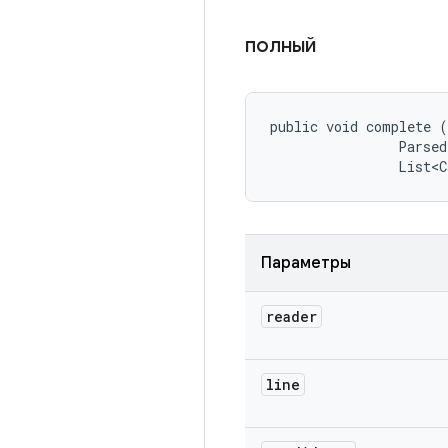
полный
public void complete (
                Parsed
                List<C
Параметры
reader
line