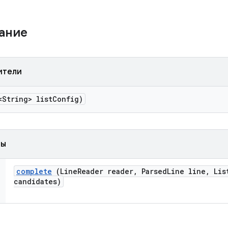
жание
ители
String> list
Config)
ды
complete
(Line
Reader reader
,
Parsed
Line line
,
List
candidates)