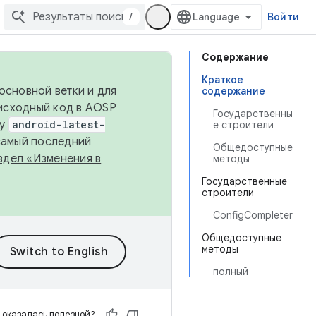
/
Войти
Содержание
Краткое
основной ветки и для
содержание
исходный код в AOSP
Государственны
ку
android-latest-
е строители
 самый последний
Общедоступные
здел «Изменения в
методы
Государственные
строители
ConfigCompleter
Общедоступные
методы
полный
 оказалась полезной?