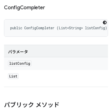
Config
Completer
public ConfigCompleter (List<String> listConfig)
パラメータ
list
Config
List
パブリック メソッド