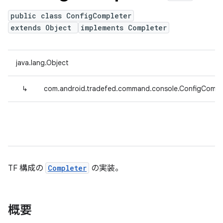
public class ConfigCompleter
extends Object
implements Completer
java.lang.Object
↳
com.android.tradefed.command.console.ConfigCompl
TF 構成の
Completer
の実装。
概要