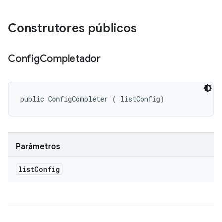
Construtores públicos
Config
Completador
public ConfigCompleter (
 listConfig)
Parâmetros
list
Config