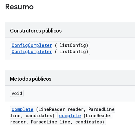
Resumo
Construtores públicos
Config
Completer
( list
Config)
ConfigCompleter
( listConfig)
Métodos públicos
void
complete
(Line
Reader reader
,
Parsed
Line
line
,
candidates)
complete
(LineReader
reader, ParsedLine line, candidates)