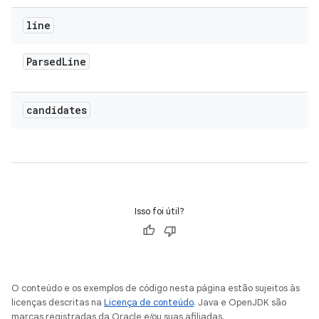
line
Parsed
Line
candidates
Isso foi útil?
O conteúdo e os exemplos de código nesta página estão sujeitos às
licenças descritas na
Licença de conteúdo
. Java e OpenJDK são
marcas registradas da Oracle e/ou suas afiliadas.