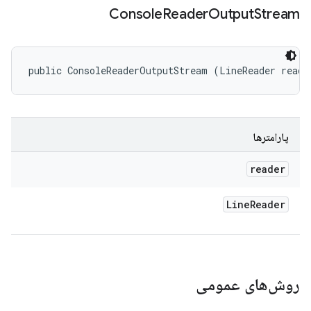
Console
Reader
Output
Stream
public ConsoleReaderOutputStream (LineReader reade
پارامترها
reader
Line
Reader
روش‌های عمومی