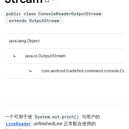
public class ConsoleReaderOutputStream
extends OutputStream
java.lang.Object
↳
java.io.OutputStream
↳
com.android.tradefed.command.console.Con
一个可用于使
System.out.print()
与用户的
LineReader
unfinishedLine 正常配合使用的