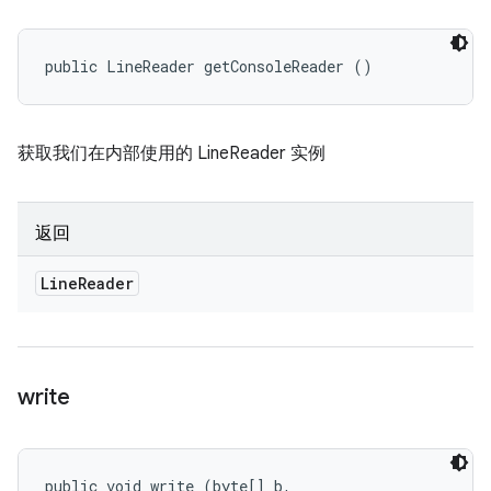
public LineReader getConsoleReader ()
获取我们在内部使用的 LineReader 实例
返回
Line
Reader
write
public void write (byte[] b, 
