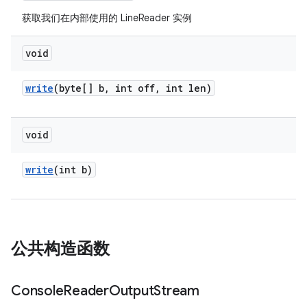
获取我们在内部使用的 LineReader 实例
void
write
(byte[] b
,
int off
,
int len)
void
write
(int b)
公共构造函数
Console
Reader
Output
Stream