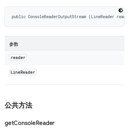
public ConsoleReaderOutputStream (LineReader reade
参数
reader
Line
Reader
公共方法
get
Console
Reader