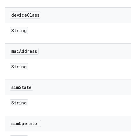
device
Class
String
mac
Address
String
sim
State
String
sim
Operator