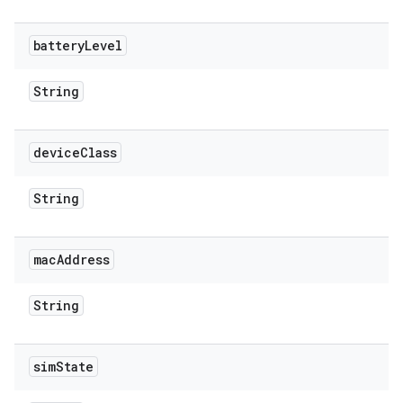
battery
Level
String
device
Class
String
mac
Address
String
sim
State