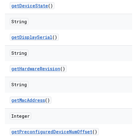
get
Device
State
()
String
get
Display
Serial
()
String
get
Hardware
Revision
()
String
get
Mac
Address
()
Integer
get
Preconfigured
Device
Num
Offset
()