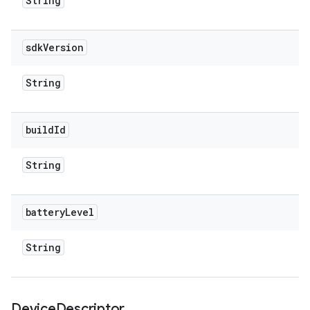
String
sdk
Version
String
build
Id
String
battery
Level
String
Device
Descriptor