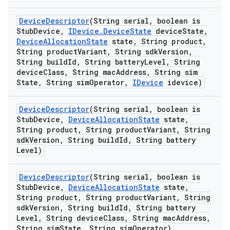
Device
Descriptor
(String serial
,
boolean is
Stub
Device
,
IDevice
.
Device
State
device
State
,
Device
Allocation
State
state
,
String product
,
String product
Variant
,
String sdk
Version
,
String build
Id
,
String battery
Level
,
String
device
Class
,
String mac
Address
,
String sim
State
,
String sim
Operator
,
IDevice
idevice)
Device
Descriptor
(String serial
,
boolean is
Stub
Device
,
Device
Allocation
State
state
,
String product
,
String product
Variant
,
String
sdk
Version
,
String build
Id
,
String battery
Level)
Device
Descriptor
(String serial
,
boolean is
Stub
Device
,
Device
Allocation
State
state
,
String product
,
String product
Variant
,
String
sdk
Version
,
String build
Id
,
String battery
Level
,
String device
Class
,
String mac
Address
,
String sim
State
,
String sim
Operator)