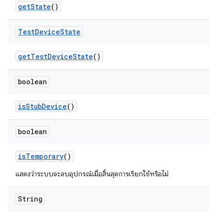
get
State
()
Test
Device
State
get
Test
Device
State
()
boolean
is
Stub
Device
()
boolean
is
Temporary
()
แสดงว่าระบบจะลบอุปกรณ์เมื่อสิ้นสุดการเรียกใช้หรือไม่
String