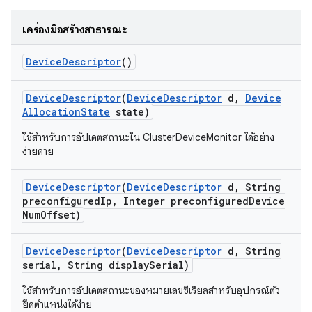
เครื่องมือสร้างสาธารณะ
Device
Descriptor
()
Device
Descriptor
(
Device
Descriptor
d
,
Device
Allocation
State
state)
ใช้สำหรับการอัปเดตสถานะใน ClusterDeviceMonitor ได้อย่าง
ง่ายดาย
Device
Descriptor
(
Device
Descriptor
d
,
String
preconfigured
Ip
,
Integer preconfigured
Device
Num
Offset)
Device
Descriptor
(
Device
Descriptor
d
,
String
serial
,
String display
Serial)
ใช้สำหรับการอัปเดตสถานะของหมายเลขซีเรียลสำหรับอุปกรณ์ตัว
ยึดตำแหน่งได้ง่าย