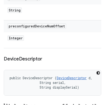
String
preconfigured
Device
Num
Offset
Integer
Device
Descriptor
public DeviceDescriptor (
DeviceDescriptor
 d, 

                String serial, 

                String displaySerial)