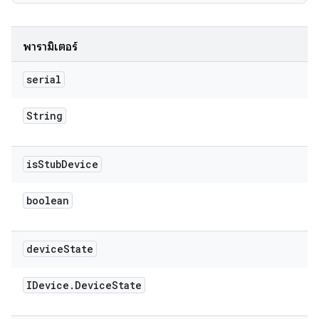
พารามิเตอร์
serial
String
is
Stub
Device
boolean
device
State
IDevice
.
Device
State