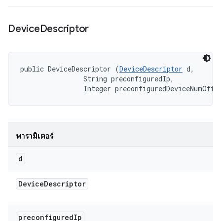
Device
Descriptor
public DeviceDescriptor (
DeviceDescriptor
 d, 

                String preconfiguredIp, 

                Integer preconfiguredDeviceNumOffs
พารามิเตอร์
d
Device
Descriptor
preconfigured
Ip