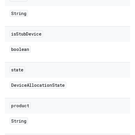
String
is
Stub
Device
boolean
state
Device
Allocation
State
product
String