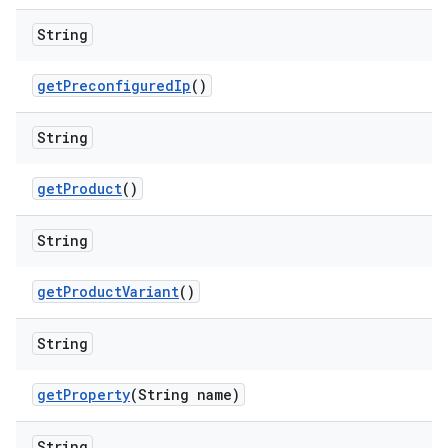
String
get
Preconfigured
Ip
()
String
get
Product
()
String
get
Product
Variant
()
String
get
Property
(String name)
String