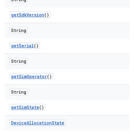
get
Sdk
Version
()
String
get
Serial
()
String
get
Sim
Operator
()
String
get
Sim
State
()
Device
Allocation
State