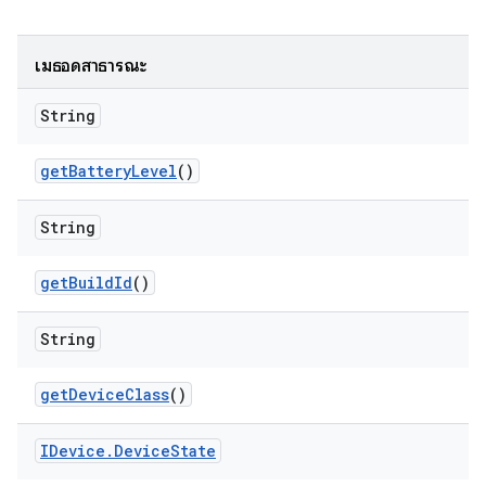
เมธอดสาธารณะ
String
get
Battery
Level
()
String
get
Build
Id
()
String
get
Device
Class
()
IDevice
.
Device
State