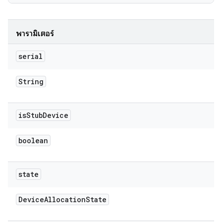
พารามิเตอร์
serial
String
is
Stub
Device
boolean
state
Device
Allocation
State