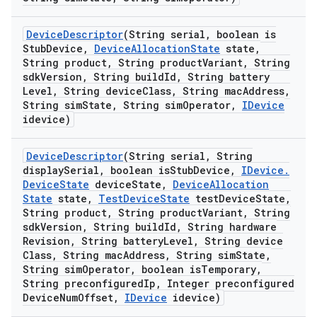
Device
Descriptor
(String serial
,
boolean is
Stub
Device
,
Device
Allocation
State
state
,
String product
,
String product
Variant
,
String
sdk
Version
,
String build
Id
,
String battery
Level
,
String device
Class
,
String mac
Address
,
String sim
State
,
String sim
Operator
,
IDevice
idevice)
Device
Descriptor
(String serial
,
String
display
Serial
,
boolean is
Stub
Device
,
IDevice
.
Device
State
device
State
,
Device
Allocation
State
state
,
Test
Device
State
test
Device
State
,
String product
,
String product
Variant
,
String
sdk
Version
,
String build
Id
,
String hardware
Revision
,
String battery
Level
,
String device
Class
,
String mac
Address
,
String sim
State
,
String sim
Operator
,
boolean is
Temporary
,
String preconfigured
Ip
,
Integer preconfigured
Device
Num
Offset
,
IDevice
idevice)