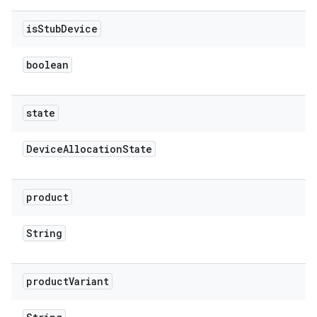
is
Stub
Device
boolean
state
Device
Allocation
State
product
String
product
Variant