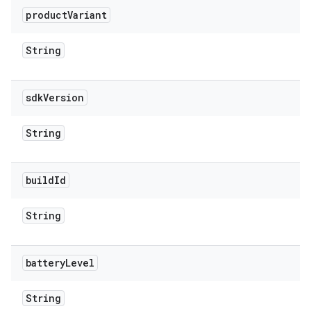
product
Variant
String
sdk
Version
String
build
Id
String
battery
Level
String