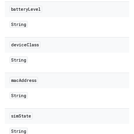
battery
Level
String
device
Class
String
mac
Address
String
sim
State
String