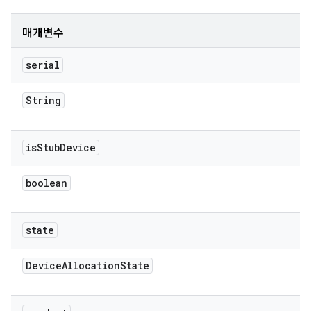
매개변수
serial
String
is
Stub
Device
boolean
state
Device
Allocation
State