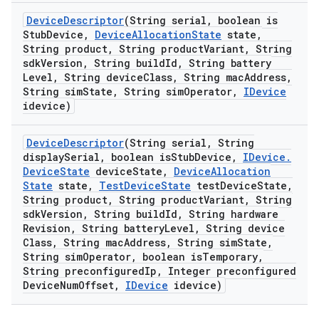
Device
Descriptor
(String serial
,
boolean is
Stub
Device
,
Device
Allocation
State
state
,
String product
,
String product
Variant
,
String
sdk
Version
,
String build
Id
,
String battery
Level
,
String device
Class
,
String mac
Address
,
String sim
State
,
String sim
Operator
,
IDevice
idevice)
Device
Descriptor
(String serial
,
String
display
Serial
,
boolean is
Stub
Device
,
IDevice
.
Device
State
device
State
,
Device
Allocation
State
state
,
Test
Device
State
test
Device
State
,
String product
,
String product
Variant
,
String
sdk
Version
,
String build
Id
,
String hardware
Revision
,
String battery
Level
,
String device
Class
,
String mac
Address
,
String sim
State
,
String sim
Operator
,
boolean is
Temporary
,
String preconfigured
Ip
,
Integer preconfigured
Device
Num
Offset
,
IDevice
idevice)