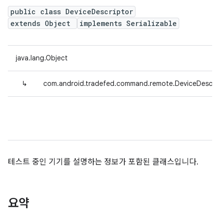
public class DeviceDescriptor
extends Object
implements Serializable
java.lang.Object
↳
com.android.tradefed.command.remote.DeviceDescrip
테스트 중인 기기를 설명하는 정보가 포함된 클래스입니다.
요약