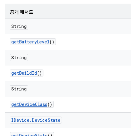
공개 메서드
String
get
Battery
Level
()
String
get
Build
Id
()
String
get
Device
Class
()
IDevice
.
Device
State
get
Device
State
()