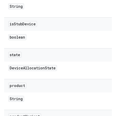
String
is
Stub
Device
boolean
state
Device
Allocation
State
product
String