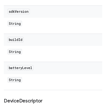
sdk
Version
String
build
Id
String
battery
Level
String
Device
Descriptor