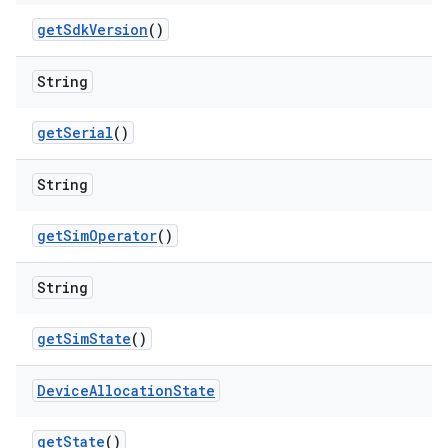
get
Sdk
Version
()
String
get
Serial
()
String
get
Sim
Operator
()
String
get
Sim
State
()
Device
Allocation
State
get
State
()