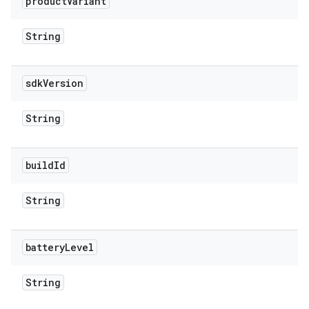
product
Variant
String
sdk
Version
String
build
Id
String
battery
Level
String