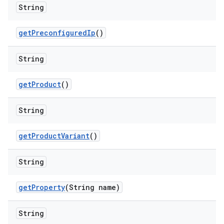
String
get
Preconfigured
Ip
()
String
get
Product
()
String
get
Product
Variant
()
String
get
Property
(String name)
String