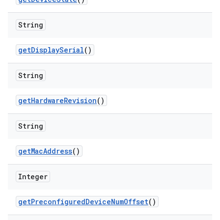
String
get
Display
Serial
()
String
get
Hardware
Revision
()
String
get
Mac
Address
()
Integer
get
Preconfigured
Device
Num
Offset
()