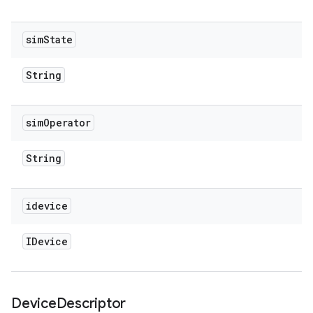
sim
State
String
sim
Operator
String
idevice
IDevice
Device
Descriptor