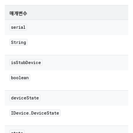
매개변수
serial
String
is
Stub
Device
boolean
device
State
IDevice
.
Device
State