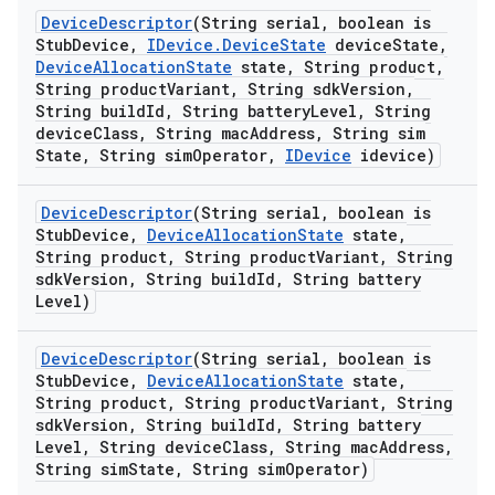
Device
Descriptor
(String serial
,
boolean is
Stub
Device
,
IDevice
.
Device
State
device
State
,
Device
Allocation
State
state
,
String product
,
String product
Variant
,
String sdk
Version
,
String build
Id
,
String battery
Level
,
String
device
Class
,
String mac
Address
,
String sim
State
,
String sim
Operator
,
IDevice
idevice)
Device
Descriptor
(String serial
,
boolean is
Stub
Device
,
Device
Allocation
State
state
,
String product
,
String product
Variant
,
String
sdk
Version
,
String build
Id
,
String battery
Level)
Device
Descriptor
(String serial
,
boolean is
Stub
Device
,
Device
Allocation
State
state
,
String product
,
String product
Variant
,
String
sdk
Version
,
String build
Id
,
String battery
Level
,
String device
Class
,
String mac
Address
,
String sim
State
,
String sim
Operator)