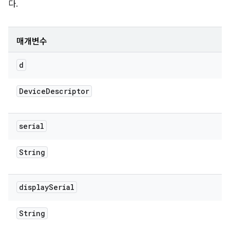
다.
매개변수
d
Device
Descriptor
serial
String
display
Serial
String