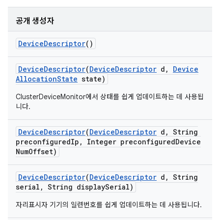
공개 생성자
Device
Descriptor
()
Device
Descriptor
(
Device
Descriptor
d
,
Device
Allocation
State
state)
ClusterDeviceMonitor에서 상태를 쉽게 업데이트하는 데 사용됩
니다.
Device
Descriptor
(
Device
Descriptor
d
,
String
preconfigured
Ip
,
Integer preconfigured
Device
Num
Offset)
Device
Descriptor
(
Device
Descriptor
d
,
String
serial
,
String display
Serial)
자리표시자 기기의 일련번호를 쉽게 업데이트하는 데 사용됩니다.