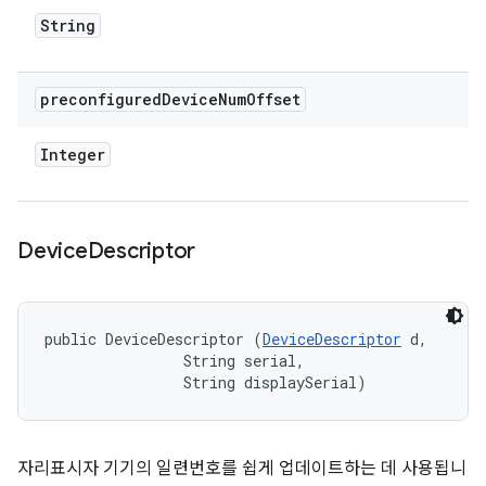
String
preconfigured
Device
Num
Offset
Integer
Device
Descriptor
public DeviceDescriptor (
DeviceDescriptor
 d, 

                String serial, 

                String displaySerial)
자리표시자 기기의 일련번호를 쉽게 업데이트하는 데 사용됩니