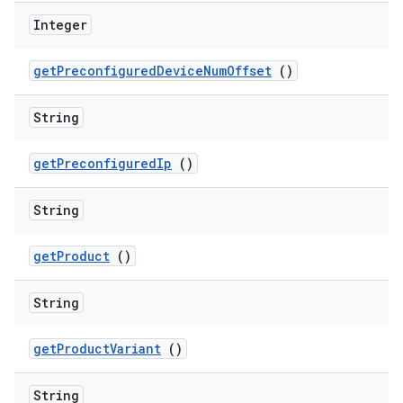
Integer
get
Preconfigured
Device
Num
Offset
()
String
get
Preconfigured
Ip
()
String
get
Product
()
String
get
Product
Variant
()
String