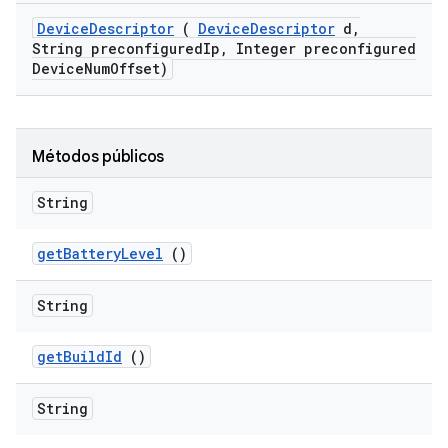
Device
Descriptor
(
Device
Descriptor
d
,
String preconfigured
Ip
,
Integer preconfigured
Device
Num
Offset)
Métodos públicos
String
get
Battery
Level
()
String
get
Build
Id
()
String