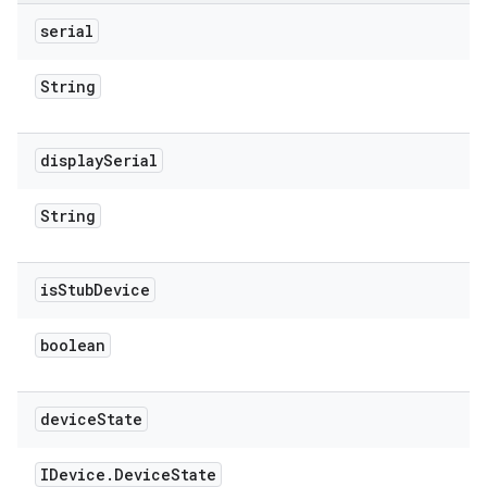
serial
String
display
Serial
String
is
Stub
Device
boolean
device
State
IDevice
.
Device
State