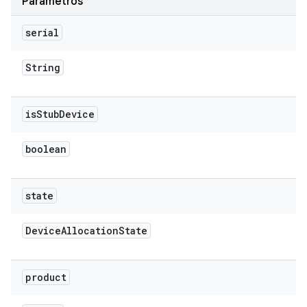
Parâmetros
serial
String
is
Stub
Device
boolean
state
Device
Allocation
State
product