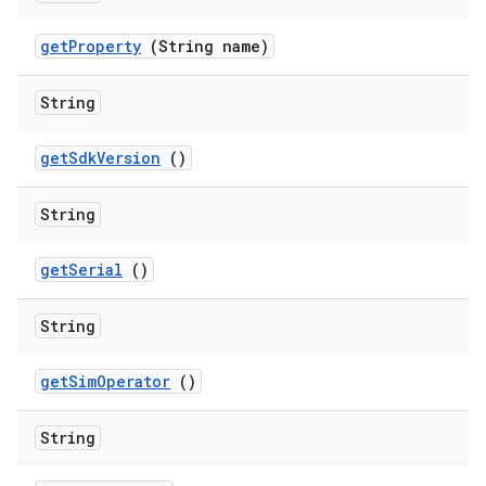
get
Property
(String name)
String
get
Sdk
Version
()
String
get
Serial
()
String
get
Sim
Operator
()
String