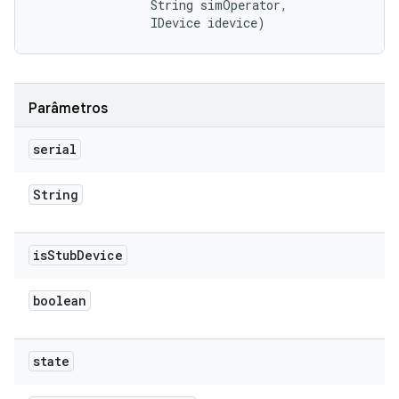
                String simOperator, 

                IDevice idevice)
Parâmetros
serial
String
is
Stub
Device
boolean
state