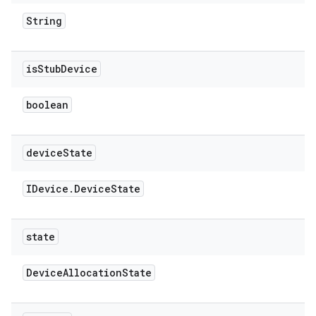
String
is
Stub
Device
boolean
device
State
IDevice
.
Device
State
state
Device
Allocation
State