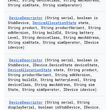
Level
,
String device
Class
,
String mac
Address
,
String sim
State
,
String sim
Operator)
Device
Descriptor
(String serial
,
boolean is
Stub
Device
,
Device
Allocation
State
state
,
String product
,
String product
Variant
,
String
sdk
Version
,
String build
Id
,
String battery
Level
,
String device
Class
,
String mac
Address
,
String sim
State
,
String sim
Operator
,
IDevice
idevice)
Device
Descriptor
(String serial
,
boolean is
Stub
Device
,
IDevice
.
Device
State device
State
,
Device
Allocation
State
state
,
String product
,
String product
Variant
,
String sdk
Version
,
String build
Id
,
String battery
Level
,
String
device
Class
,
String mac
Address
,
String sim
State
,
String sim
Operator
,
IDevice idevice)
Device
Descriptor
(String serial
,
String
display
Serial
,
boolean is
Stub
Device
,
IDevice
.