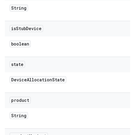
String
is
Stub
Device
boolean
state
Device
Allocation
State
product
String