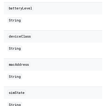
battery
Level
String
device
Class
String
mac
Address
String
sim
State
String