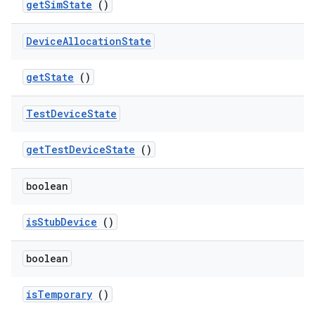
get
Sim
State
()
Device
Allocation
State
get
State
()
Test
Device
State
get
Test
Device
State
()
boolean
is
Stub
Device
()
boolean
is
Temporary
()