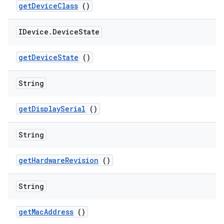
get
Device
Class
()
IDevice
.
Device
State
get
Device
State
()
String
get
Display
Serial
()
String
get
Hardware
Revision
()
String
get
Mac
Address
()