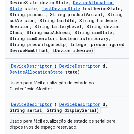
Device
State device
State
,
Device
Allocation
State
state
,
Test
Device
State
test
Device
State
,
String product
,
String product
Variant
,
String
sdk
Version
,
String build
Id
,
String hardware
Revision
,
String battery
Level
,
String device
Class
,
String mac
Address
,
String sim
State
,
String sim
Operator
,
boolean is
Temporary
,
String preconfigured
Ip
,
Integer preconfigured
Device
Num
Offset
,
IDevice idevice)
Device
Descriptor
(
Device
Descriptor
d
,
Device
Allocation
State
state)
Usado para fácil atualização de estado no
ClusterDeviceMonitor.
Device
Descriptor
(
Device
Descriptor
d
,
String serial
,
String display
Serial)
Usado para fácil atualização de estado de serial para
dispositivos de espaço reservado.