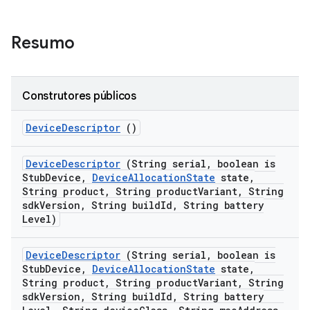
Resumo
Construtores públicos
Device
Descriptor
()
Device
Descriptor
(String serial
,
boolean is
Stub
Device
,
Device
Allocation
State
state
,
String product
,
String product
Variant
,
String
sdk
Version
,
String build
Id
,
String battery
Level)
Device
Descriptor
(String serial
,
boolean is
Stub
Device
,
Device
Allocation
State
state
,
String product
,
String product
Variant
,
String
sdk
Version
,
String build
Id
,
String battery