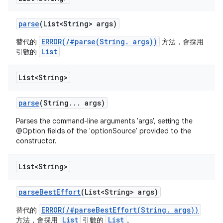
parse
(List<String> args)
ERROR(/#parse(String. args))
替代的
方法，會採用
List
引數的
List<String>
parse
(String
.
.
.
args)
Parses the command-line arguments 'args', setting the
@Option fields of the 'optionSource' provided to the
constructor.
List<String>
parse
Best
Effort
(List<String> args)
ERROR(/#parseBestEffort(String. args))
替代的
List
List
方法，會採用
引數的
。