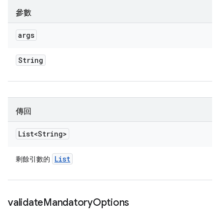
參數
args
String
傳回
List<String>
List
剩餘引數的
validate
Mandatory
Options