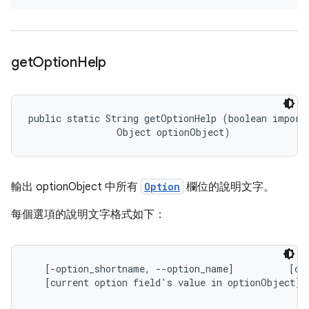
get
Option
Help
public static String getOptionHelp (boolean importa
                Object optionObject)
輸出
optionObject 中所有
Option
欄位的說明文字。
每個選項的說明文字格式如下：
   [-option_shortname, --option_name]          [opt
   [current option field's value in optionObject]
