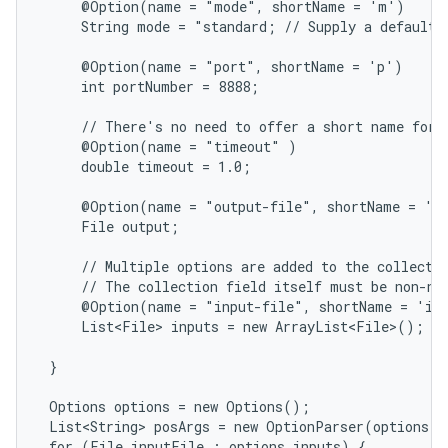
     @Option(name = "mode", shortName = 'm')

     String mode = "standard; // Supply a default j
     @Option(name = "port", shortName = 'p')

     int portNumber = 8888;

     // There's no need to offer a short name for r
     @Option(name = "timeout" )

     double timeout = 1.0;

     @Option(name = "output-file", shortName = 'o'
     File output;

     // Multiple options are added to the collectio
     // The collection field itself must be non-nul
     @Option(name = "input-file", shortName = 'i')
     List<File> inputs = new ArrayList<File>();

 }

 Options options = new Options();

 List<String> posArgs = new OptionParser(options).
 for (File inputFile : options.inputs) {
