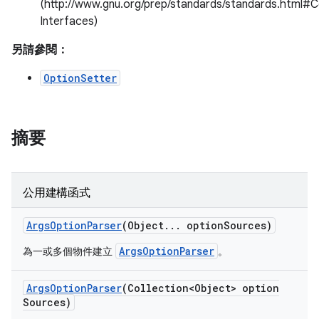
(http://www.gnu.org/prep/standards/standards.htm
Interfaces)
另請參閱：
OptionSetter
摘要
公用建構函式
Args
Option
Parser
(Object
.
.
.
option
Sources)
ArgsOptionParser
為一或多個物件建立
。
Args
Option
Parser
(Collection<Object> option
Sources)