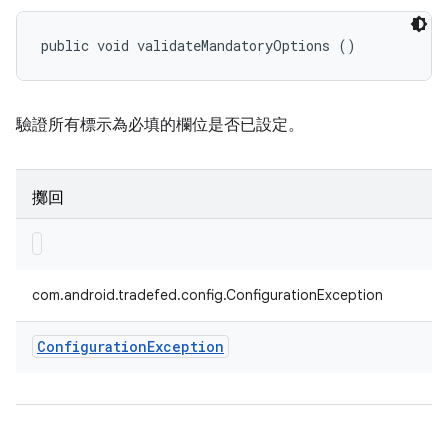
public void validateMandatoryOptions ()
驗證所有標示為必填的欄位是否已設定。
擲回
com.android.tradefed.config.ConfigurationException
Configuration
Exception