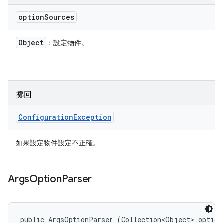
option
Sources
Object
：設定物件。
擲回
Configuration
Exception
如果設定物件設定不正確。
Args
Option
Parser
public ArgsOptionParser (Collection<Object> option