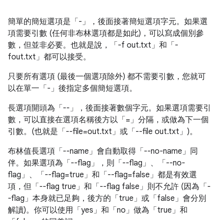
簡單的簡短選項是「-」，後面接著簡短選項字元。如果選
項需要引數 (任何非布林選項都是如此)，可以寫成個別參
數，但並非必要。也就是說，「-f out.txt」和「-
fout.txt」都可以接受。
只要所有選項 (最後一個選項除外) 都不需要引數，您就可
以在單一「-」後指定多個簡短選項。
長選項開頭為「--」，後面接著數個字元。如果選項需要引
數，可以直接在選項名稱後方以「=」分隔，或做為下一個
引數。(也就是「--file=out.txt」或「--file out.txt」)。
布林值長選項「--name」會自動取得「--no-name」同
伴。如果選項為「--flag」，則「--flag」、「--no-
flag」、「--flag=true」和「--flag=false」都是有效選
項，但「--flag true」和「--flag false」則不允許 (因為「-
-flag」本身就已足夠，後方的「true」或「false」會分別
解讀)。你可以使用「yes」和「no」做為「true」和