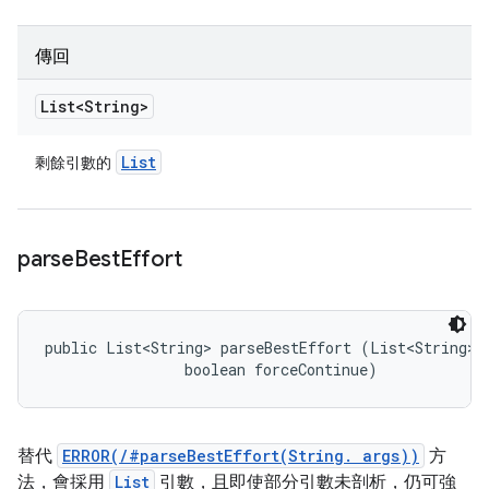
傳回
List<String>
List
剩餘引數的
parse
Best
Effort
public List<String> parseBestEffort (List<String> a
                boolean forceContinue)
替代
ERROR(/#parseBestEffort(String. args))
方
法，會採用
List
引數，且即使部分引數未剖析，仍可強