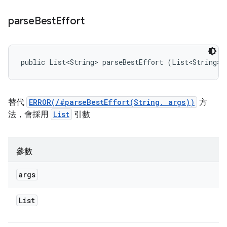
parse
Best
Effort
public List<String> parseBestEffort (List<String> 
替代
ERROR(/#parseBestEffort(String. args))
方
法，會採用
List
引數
參數
args
List