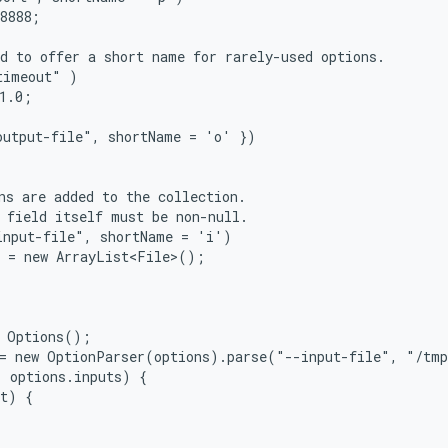
8888;

d to offer a short name for rarely-used options.

imeout" )

1.0;

utput-file", shortName = 'o' })

ns are added to the collection.

 field itself must be non-null.

nput-file", shortName = 'i')

 = new ArrayList<File>();

 Options();

= new OptionParser(options).parse("--input-file", "/tmp
 options.inputs) {

t) {
