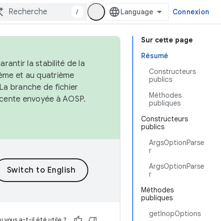
/
Connexion
Sur cette page
Résumé
antir la stabilité de la
Constructeurs
ème et au quatrième
publics
 La branche de fichier
Méthodes
récente envoyée à AOSP.
publiques
Constructeurs
publics
ArgsOptionParse
r
ArgsOptionParse
r
Méthodes
publiques
getInopOptions
 vous a-t-il été utile ?