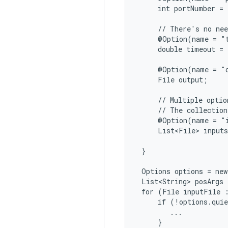
     int portNumber = 
     // There's no nee
     @Option(name = "t
     double timeout = 
     @Option(name = "o
     File output;

     // Multiple optio
     // The collection
     @Option(name = "i
     List<File> inputs
 }

 Options options = new
 List<String> posArgs 
 for (File inputFile :
     if (!options.quie
        ...

     }
