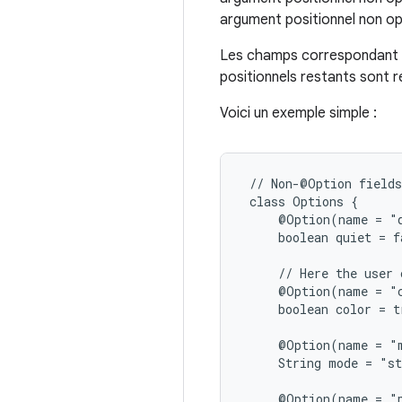
argument positionnel non op
Les champs correspondant au
positionnels restants sont 
Voici un exemple simple :
 // Non-@Option fields
 class Options {

     @Option(name = "q
     boolean quiet = f
     // Here the user 
     @Option(name = "c
     boolean color = t
     @Option(name = "m
     String mode = "st
     @Option(name = "p