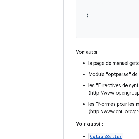
     ...

 }

Voir aussi :
la page de manuel get
Module "optparse" de P
les "Directives de synt
(http://www.opengrou
les "Normes pour les 
(http://www.gnu.org/
Voir aussi :
OptionSetter