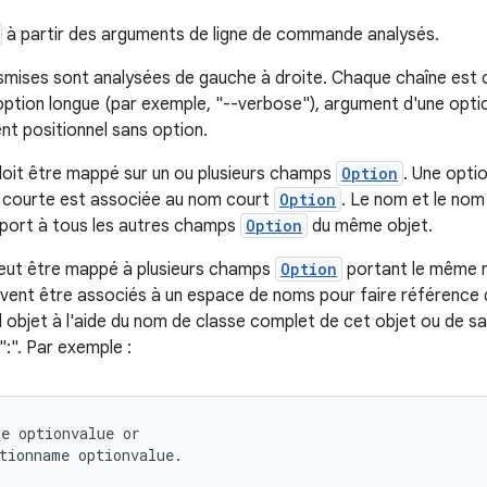
à partir des arguments de ligne de commande analysés.
nsmises sont analysées de gauche à droite. Chaque chaîne es
option longue (par exemple, "--verbose"), argument d'une opti
nt positionnel sans option.
oit être mappé sur un ou plusieurs champs
Option
. Une opti
n courte est associée au nom court
Option
. Le nom et le no
pport à tous les autres champs
Option
du même objet.
peut être mappé à plusieurs champs
Option
portant le même n
ent être associés à un espace de noms pour faire référence 
 objet à l'aide du nom de classe complet de cet objet ou de sa 
":". Par exemple :
e optionvalue or

tionname optionvalue.
