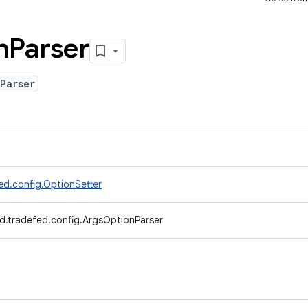
n
Parser
Parser
ed.config.OptionSetter
d.tradefed.config.ArgsOptionParser