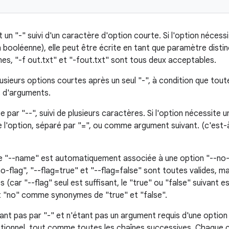
 un "-" suivi d'un caractère d'option courte. Si l'option nécess
 booléenne), elle peut être écrite en tant que paramètre distin
mes, "-f out.txt" et "-fout.txt" sont tous deux acceptables.
plusieurs options courtes après un seul "-", à condition que tou
s d'arguments.
ar "--", suivi de plusieurs caractères. Si l'option nécessite un
l'option, séparé par "=", ou comme argument suivant. (c'est-à-
e "--name" est automatiquement associée à une option "--no
-no-flag", "--flag=true" et "--flag=false" sont toutes valides, ma
 (car "--flag" seul est suffisant, le "true" ou "false" suivant 
et "no" comme synonymes de "true" et "false".
t pas par "-" et n'étant pas un argument requis d'une option
tionnel, tout comme toutes les chaînes successives. Chaque c