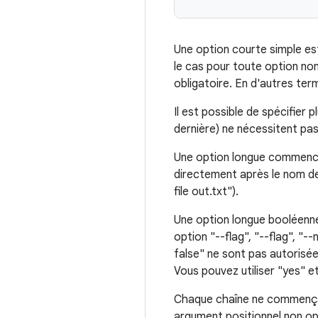
Une option courte simple est
le cas pour toute option non
obligatoire. En d'autres ter
Il est possible de spécifier 
dernière) ne nécessitent pa
Une option longue commence p
directement après le nom de 
file out.txt").
Une option longue booléenn
option "--flag", "--flag", "-
false" ne sont pas autorisées
Vous pouvez utiliser "yes" 
Chaque chaîne ne commençan
argument positionnel non op