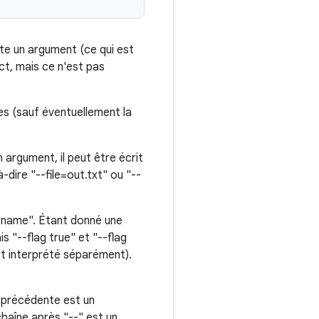
ite un argument (ce qui est
ct, mais ce n'est pas
tes (sauf éventuellement la
 argument, il peut être écrit
dire "--file=out.txt" ou "--
-name". Étant donné une
is "--flag true" et "--flag
est interprété séparément).
 précédente est un
haîne après "--" est un