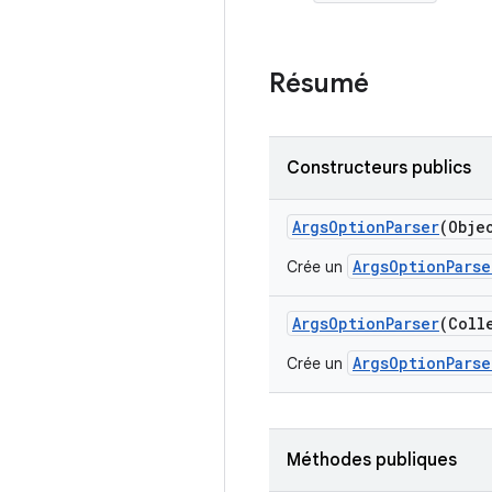
Résumé
Constructeurs publics
Args
Option
Parser
(Obje
ArgsOptionParse
Crée un
Args
Option
Parser
(Coll
ArgsOptionParse
Crée un
Méthodes publiques