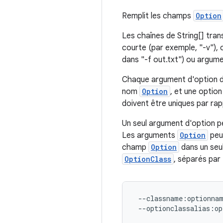
Remplit les champs
Option
Les chaînes de String[] tra
courte (par exemple, "-v"), 
dans "-f out.txt") ou argume
Chaque argument d'option d
nom
Option
, et une optio
doivent être uniques par ra
Un seul argument d'option 
Les arguments
Option
peuv
champ
Option
dans un seul
OptionClass
, séparés par 
 --classname:optionnam
 --optionclassalias:op