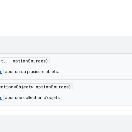
ct
.
.
.
option
Sources)
r
pour un ou plusieurs objets.
ection<Object> option
Sources)
r
pour une collection d'objets.