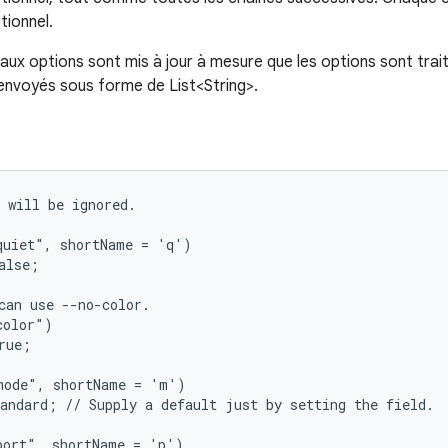
tionnel.
x options sont mis à jour à mesure que les options sont trai
renvoyés sous forme de List<String>.
 will be ignored.

uiet", shortName = 'q')

alse;

can use --no-color.

olor")

rue;

ode", shortName = 'm')

andard; // Supply a default just by setting the field.

ort", shortName = 'p')
