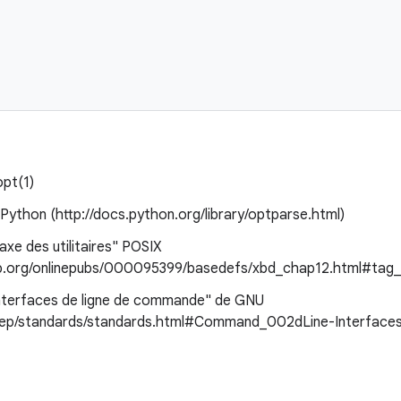
opt(1)
ython (http://docs.python.org/library/optparse.html)
axe des utilitaires" POSIX
p.org/onlinepubs/000095399/basedefs/xbd_chap12.html#tag
interfaces de ligne de commande" de GNU
prep/standards/standards.html#Command_002dLine-Interfaces