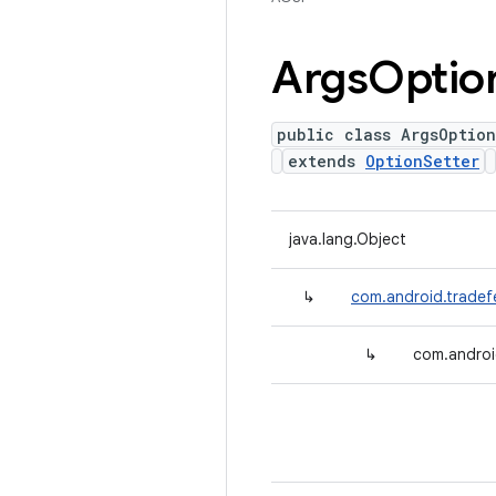
Args
Optio
public class ArgsOption
extends
OptionSetter
java.lang.Object
↳
com.android.tradef
↳
com.androi