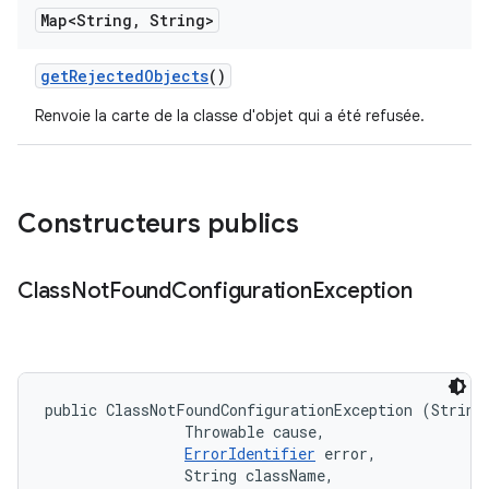
Map<String
,
String>
get
Rejected
Objects
()
Renvoie la carte de la classe d'objet qui a été refusée.
Constructeurs publics
Class
Not
Found
Configuration
Exception
public ClassNotFoundConfigurationException (String 
                Throwable cause, 

ErrorIdentifier
 error, 

                String className, 
