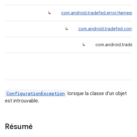
↳
com.android.tradefed.error.HarnessE
↳
com.android.tradefed.config
↳
com.android.tradef
ConfigurationException
lorsque la classe d'un objet
est introuvable.
Résumé