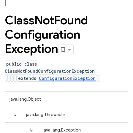
Class
Not
Found
Configuration
Exception
public class
ClassNotFoundConfigurationException
extends
ConfigurationException
java.lang.Object
↳
java.lang.Throwable
↳
java.lang.Exception