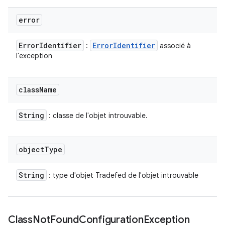
error
Error
Identifier
Error
Identifier
:
associé à
l'exception
class
Name
String
: classe de l'objet introuvable.
object
Type
String
: type d'objet Tradefed de l'objet introuvable
Class
Not
Found
Configuration
Exception