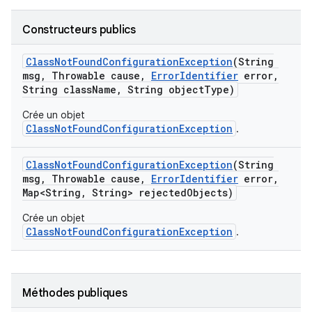
Constructeurs publics
Class
Not
Found
Configuration
Exception
(String
msg
,
Throwable cause
,
Error
Identifier
error
,
String class
Name
,
String object
Type)
Crée un objet
ClassNotFoundConfigurationException
.
Class
Not
Found
Configuration
Exception
(String
msg
,
Throwable cause
,
Error
Identifier
error
,
Map<String
,
String> rejected
Objects)
Crée un objet
ClassNotFoundConfigurationException
.
Méthodes publiques