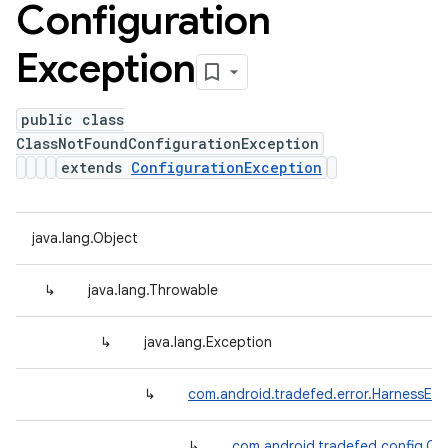
Configuration
Exception
public class
ClassNotFoundConfigurationException
extends
ConfigurationException
java.lang.Object
↳
java.lang.Throwable
↳
java.lang.Exception
↳
com.android.tradefed.error.HarnessExc
↳
com.android.tradefed.config.Co