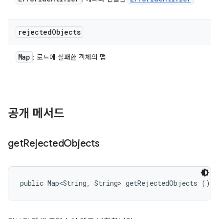
rejected
Objects
Map
: 로드에 실패한 객체의 맵
공개 메서드
get
Rejected
Objects
public Map<String, String> getRejectedObjects ()