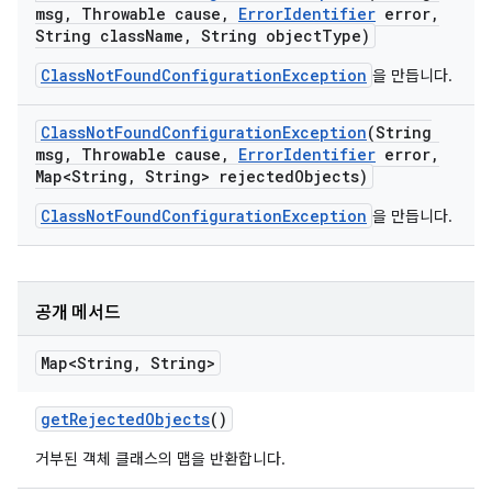
msg
,
Throwable cause
,
Error
Identifier
error
,
String class
Name
,
String object
Type)
ClassNotFoundConfigurationException
을 만듭니다.
Class
Not
Found
Configuration
Exception
(String
msg
,
Throwable cause
,
Error
Identifier
error
,
Map<String
,
String> rejected
Objects)
ClassNotFoundConfigurationException
을 만듭니다.
공개 메서드
Map<String
,
String>
get
Rejected
Objects
()
거부된 객체 클래스의 맵을 반환합니다.