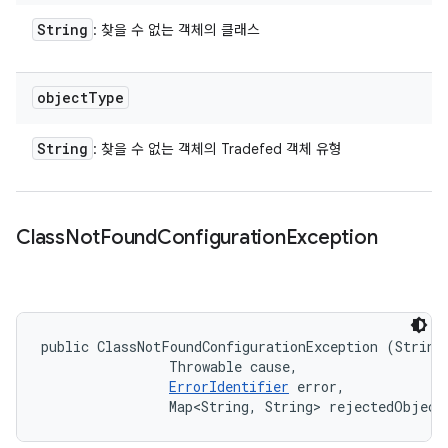
String
: 찾을 수 없는 객체의 클래스
object
Type
String
: 찾을 수 없는 객체의 Tradefed 객체 유형
Class
Not
Found
Configuration
Exception
public ClassNotFoundConfigurationException (String 
                Throwable cause, 

ErrorIdentifier
 error, 

                Map<String, String> rejectedObject