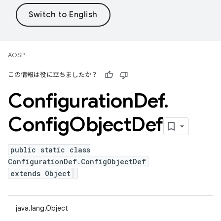
AOSP
この情報は役に立ちましたか？
Configuration
Def
.
Config
Object
Def
public static class
ConfigurationDef.ConfigObjectDef
extends Object
java.lang.Object