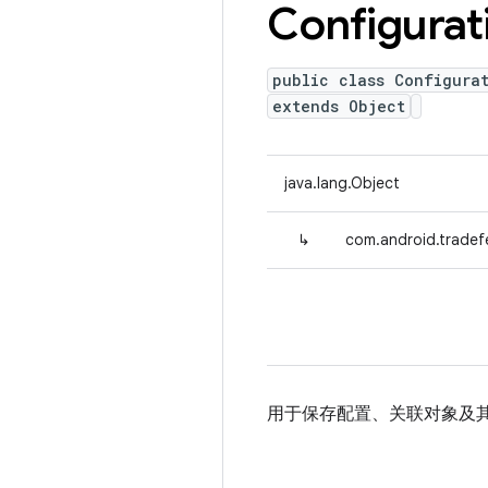
Configurat
public class Configura
extends Object
java.lang.Object
↳
com.android.tradef
用于保存配置、关联对象及