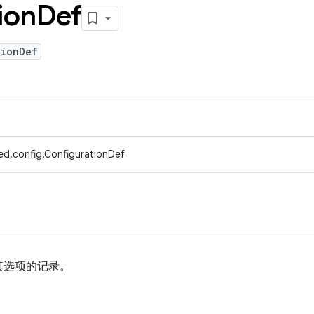
ion
Def
tionDef
ed.config.ConfigurationDef
其选项的记录。