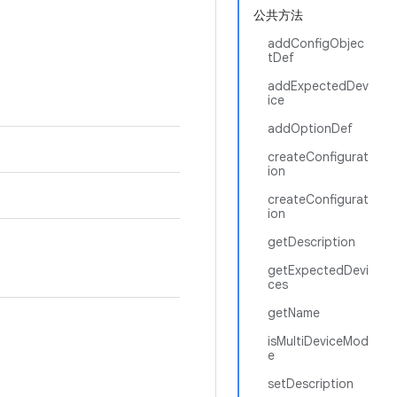
公共方法
addConfigObjec
tDef
addExpectedDev
ice
addOptionDef
createConfigurat
ion
createConfigurat
ion
getDescription
getExpectedDevi
ces
getName
isMultiDeviceMod
e
setDescription