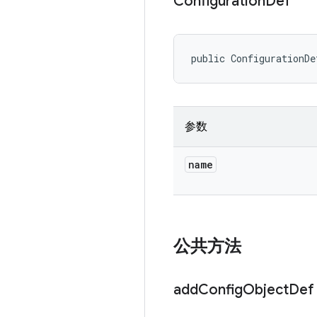
Configuration
Def
public ConfigurationDe
参数
name
公共方法
add
Config
Object
Def