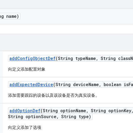
ng name)
add
Config
Object
Def
(String type
Name
,
String class
N
向定义添加配置对象
add
Expected
Device
(String device
Name
,
boolean is
F
添加需要跟踪的设备以及该设备是否为真实设备。
add
Option
Def
(String option
Name
,
String option
Key
String option
Source
,
String type)
向定义添加了选项