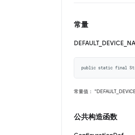
常量
DEFAULT
_
DEVICE
_
N
public static final St
常量值： "DEFAULT_DEVICE
公共构造函数