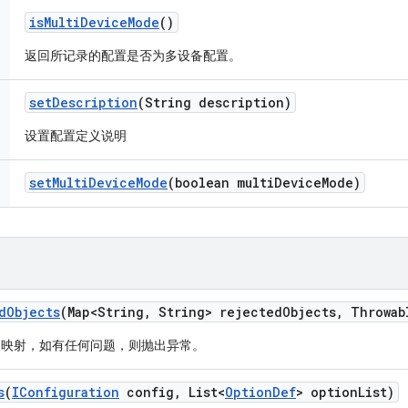
is
Multi
Device
Mode
()
返回所记录的配置是否为多设备配置。
set
Description
(String description)
设置配置定义说明
set
Multi
Device
Mode
(boolean multi
Device
Mode)
d
Objects
(Map<String
,
String> rejected
Objects
,
Throwab
象映射，如有任何问题，则抛出异常。
s
(
IConfiguration
config
,
List<
Option
Def
> option
List)