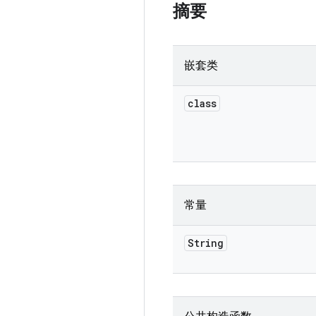
摘要
嵌套类
class
常量
String