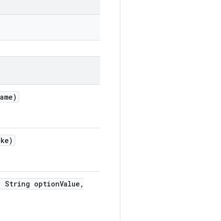
ame)
ake)
,
String option
Value
,