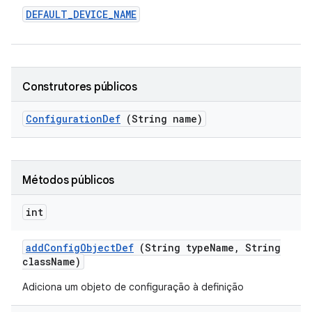
DEFAULT
_
DEVICE
_
NAME
Construtores públicos
Configuration
Def
(String name)
Métodos públicos
int
add
Config
Object
Def
(String type
Name
,
String
class
Name)
Adiciona um objeto de configuração à definição