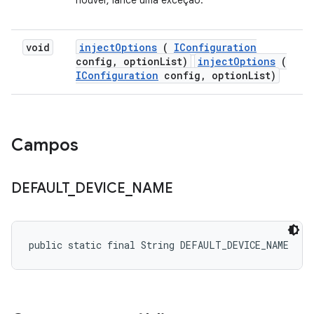
houver, lance uma exceção.
void
inject
Options
(
IConfiguration
config
,
option
List)
injectOptions
(
IConfiguration
config, optionList)
Campos
DEFAULT
_
DEVICE
_
NAME
public static final String DEFAULT_DEVICE_NAME