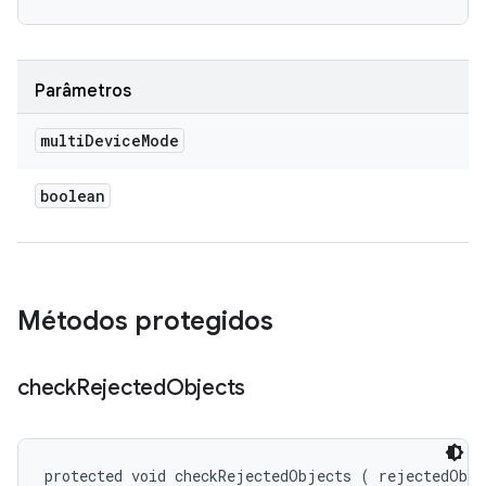
Parâmetros
multi
Device
Mode
boolean
Métodos protegidos
check
Rejected
Objects
protected void checkRejectedObjects (
 rejectedObje