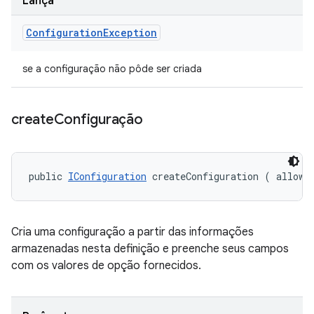
Lança
Configuration
Exception
se a configuração não pôde ser criada
create
Configuração
public 
IConfiguration
 createConfiguration (
 allowe
Cria uma configuração a partir das informações
armazenadas nesta definição e preenche seus campos
com os valores de opção fornecidos.