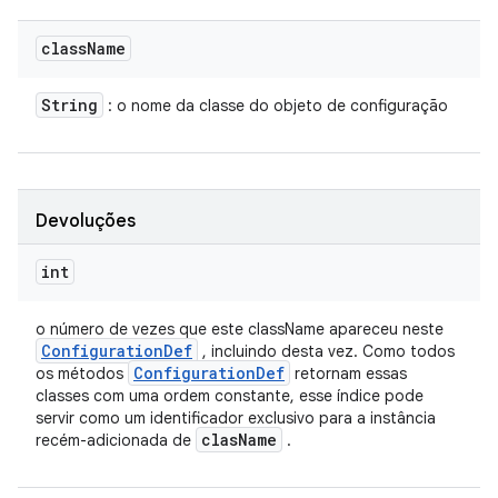
class
Name
String
: o nome da classe do objeto de configuração
Devoluções
int
o número de vezes que este className apareceu neste
Configuration
Def
, incluindo desta vez. Como todos
Configuration
Def
os métodos
retornam essas
classes com uma ordem constante, esse índice pode
servir como um identificador exclusivo para a instância
clas
Name
recém-adicionada de
.