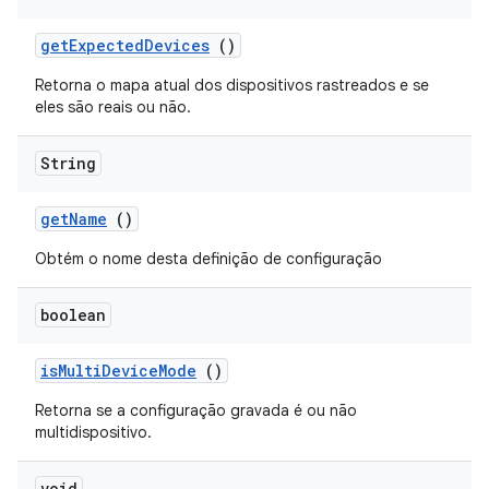
get
Expected
Devices
()
Retorna o mapa atual dos dispositivos rastreados e se
eles são reais ou não.
String
get
Name
()
Obtém o nome desta definição de configuração
boolean
is
Multi
Device
Mode
()
Retorna se a configuração gravada é ou não
multidispositivo.
void