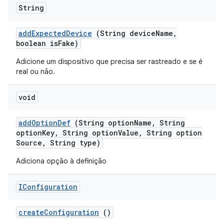
String
add
Expected
Device
(String device
Name
,
boolean is
Fake)
Adicione um dispositivo que precisa ser rastreado e se é
real ou não.
void
add
Option
Def
(String option
Name
,
String
option
Key
,
String option
Value
,
String option
Source
,
String type)
Adiciona opção à definição
IConfiguration
create
Configuration
()