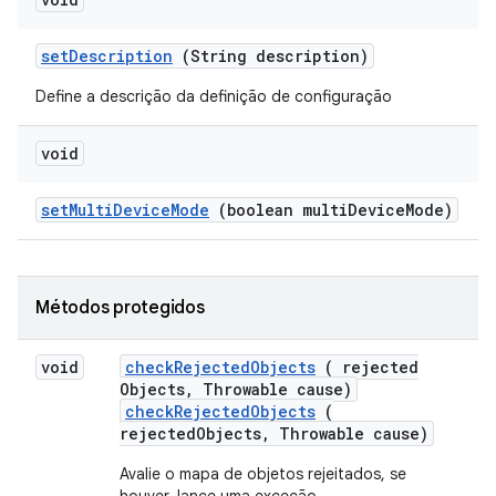
set
Description
(String description)
Define a descrição da definição de configuração
void
set
Multi
Device
Mode
(boolean multi
Device
Mode)
Métodos protegidos
void
check
Rejected
Objects
( rejected
Objects
,
Throwable cause)
checkRejectedObjects
(
rejectedObjects, Throwable cause)
Avalie o mapa de objetos rejeitados, se