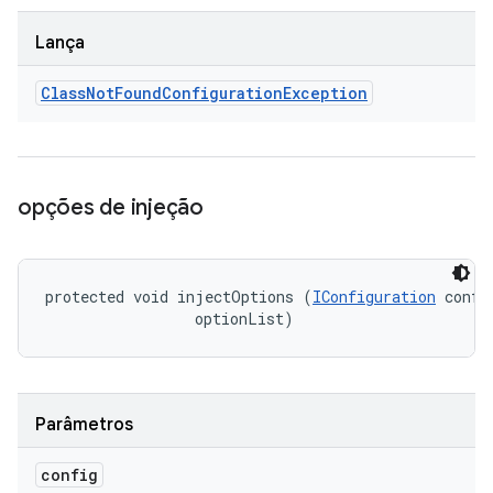
Lança
Class
Not
Found
Configuration
Exception
opções de injeção
protected void injectOptions (
IConfiguration
 config
 optionList)
Parâmetros
config